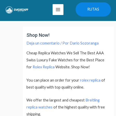
Ir
Main
RUTAS
al
Menu
contenido
Navegación
de
Shop Now!
entradas
Deja un comentario
/ Por
Dario Sozoranga
Cheap Replica Watches We Sell The Best AAA
Swiss Luxury Fake Watches for the Best Place
for
Rolex Replica
Website. Shop Now!
You can place an order for your
rolex replica
of
best quality with top quality online.
We offer the largest and cheapest
Breitling
replica watches
of the highest quality with free
shipping.