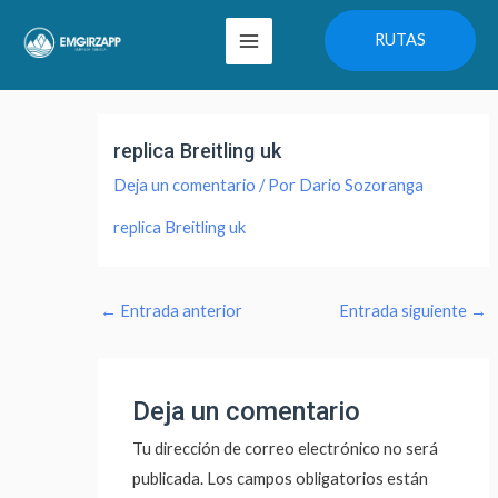
Ir
Main
RUTAS
al
Menu
contenido
Navegación
de
replica Breitling uk
entradas
Deja un comentario
/ Por
Dario Sozoranga
replica Breitling uk
←
Entrada anterior
Entrada siguiente
→
Deja un comentario
Tu dirección de correo electrónico no será
publicada.
Los campos obligatorios están