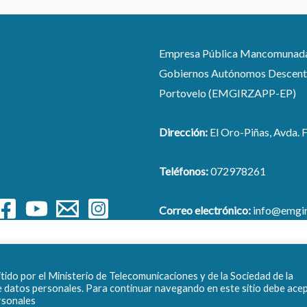
Empresa Pública Mancomunada pa
Gobiernos Autónomos Descentra
Portovelo (EMGIRZAPP-EP)
Dirección:
El Oro-Piñas, Avda. F
Teléfonos:
072978261
Correo electrónico:
info@emgir
Copyright © 2026 EMGIRZAPP - EP
ido por el Ministerio de Telecomunicaciones y de la Sociedad de la
e datos personales. Para continuar navegando en este sitio debe ace
ersonales