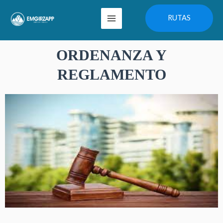
Ir
Main
RUTAS
al
Menu
contenido
ORDENANZA Y
REGLAMENTO