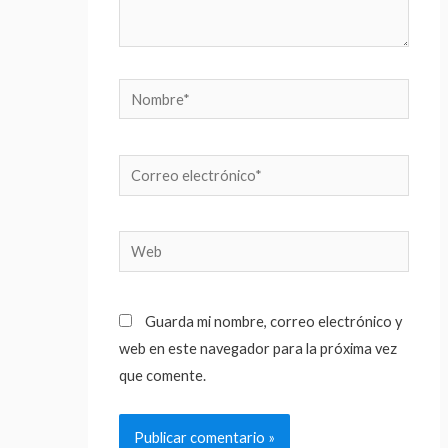
Nombre*
Correo
electrónico*
Web
Guarda mi nombre, correo electrónico y
web en este navegador para la próxima vez
que comente.