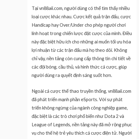
Tại vn88aii.com, người dùng có thể tìm thấy nhiều
loại cược khác nhau. Cược kết quả trận đấu, cược
Handicap hay Over/Under cho phép người chơi
linh hoạt trong chiến lược đặt cược của mình. Điều
này đặc biệt hữu ích cho những ai muốn tối ưu hóa
lợi nhuận từ các trận đấu mà họ theo dõi. Không
chỉ vậy, nền tảng còn cung cấp thông tin chi tiết về
các đội bóng, cầu thủ, và hình thức cá cược, giúp
người dùng ra quyết định sáng suốt hơn.
Ngoài cá cược thể thao truyền thống, vn88aii.com
đã phát triển mạnh phần eSports. Với sự phát
triển không ngừng của ngành công nghiệp game,
đặc biệt là các trò chơi phổ biến như Dota 2 và
League of Legends, nền tảng này đã mở rộng phục
vụ cho thế hệ trẻ yêu thích cá cược điện tử. Người