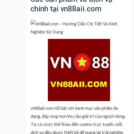
chính tại vn88aii.com
vn88aii.com nổi bật với danh mục sản phẩm đa
dạng, đáp ứng mọi nhu cầu giải trí của người dùng.
Từ cá cược thể thao đến casino trực tuyến, mỗi
dịch vụ đều được thiết kế để mang lại trải nghiệm