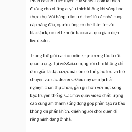
Phần casino trực tuyến của vn88aii.com là thiên
đường cho những ai yêu thích không khí sòng bạc
thực thụ. Với hàng trăm trò chơi từ các nhà cung
cấp hàng đầu, người dùng có thể thử sức với
blackjack, roulette hoặc baccarat qua giao diện
live dealer.
Trong thế giới casino online, sự tương tác là rất
quan trọng. Tại vn88aii.com, người chơi không chỉ
đơn giản là đặt cược mà còn có thể giao lưu và trò
chuyện với các dealers. Điều này đem lại trải
nghiệm chân thực hơn, gần gũi hơn với một sòng
bạc truyền thống. Các máy quay video chất lượng
cao cùng âm thanh sống động góp phần tạo ra bầu
không khí phấn khích, khiến người chơi quên đi
rằng mình đang ở nhà.