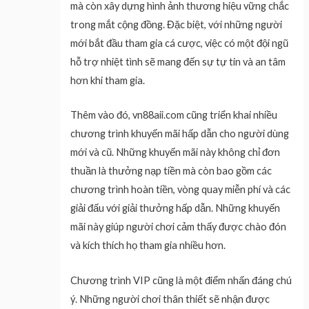
mà còn xây dựng hình ảnh thương hiệu vững chắc
trong mắt cộng đồng. Đặc biệt, với những người
mới bắt đầu tham gia cá cược, việc có một đội ngũ
hỗ trợ nhiệt tình sẽ mang đến sự tự tin và an tâm
hơn khi tham gia.
Thêm vào đó, vn88aii.com cũng triển khai nhiều
chương trình khuyến mãi hấp dẫn cho người dùng
mới và cũ. Những khuyến mãi này không chỉ đơn
thuần là thưởng nạp tiền mà còn bao gồm các
chương trình hoàn tiền, vòng quay miễn phí và các
giải đấu với giải thưởng hấp dẫn. Những khuyến
mãi này giúp người chơi cảm thấy được chào đón
và kích thích họ tham gia nhiều hơn.
Chương trình VIP cũng là một điểm nhấn đáng chú
ý. Những người chơi thân thiết sẽ nhận được