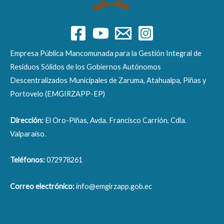
Empresa Pública Mancomunada para la Gestión Integral de
Residuos Sólidos de los Gobiernos Autónomos
Descentralizados Municipales de Zaruma, Atahualpa, Piñas y
Portovelo (EMGIRZAPP-EP)
Dirección:
El Oro-Piñas, Avda. Francisco Carrión, Cdla.
Valparaíso.
Teléfonos:
072978261
Correo electrónico:
info@emgirzapp.gob.ec