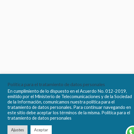
Política para el tratamiento de datos personales
En cumplimiento de lo dispuesto en el Acuerdo No. 012-2019,
emitido por el Ministerio de Telecomunicaciones y de la Sociedad
de la Información, comunicamos nuestra política para el
tratamiento de datos personales. Para continuar navegando en
este sitio debe aceptar los términos de la misma. Política para el
tratamiento de datos personales
Ajustes
Aceptar