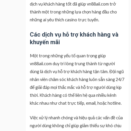
dịch vụ khách hàng tốt đã giúp vn88aii.com trở
thành một trong những lựa chọn hàng đầu cho
những ai yêu thích casino trực tuyến.
Các dịch vụ hỗ trợ khách hàng và
khuyến mãi
Một trong những yếu tố quan trọng giúp
vn88aii.com duy trì lòng trung thành từ người
dùng là dịch vụ hỗ trợ khách hàng tận tâm. Đội ngũ
nhân viên chăm sóc khách hàng luôn sẵn sàng 24/7
để giải đáp mọi thắc mắc và hỗ trợ người dùng kịp
thời. Khách hàng có thể liên hệ qua nhiều kênh
khác nhau như chat trực tiếp, email, hoặc hotline.
Việc xử lý nhanh chóng và hiệu quả các vấn đề của
người dùng không chỉ giúp giảm thiểu sự khó chịu