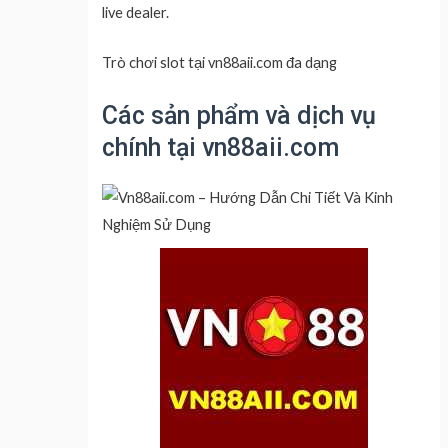
live dealer.
Trò chơi slot tại vn88aii.com đa dạng
Các sản phẩm và dịch vụ
chính tại vn88aii.com