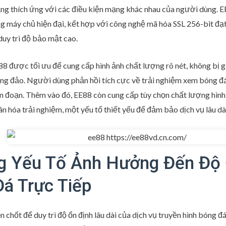
năng thích ứng với các điều kiện mạng khác nhau của người dùng.
g máy chủ hiện đại, kết hợp với công nghệ mã hóa SSL 256-bit đạt 
duy trì độ bảo mật cao.
 được tối ưu để cung cấp hình ảnh chất lượng rõ nét, không bị giậ
ng đảo. Người dùng phản hồi tích cực về trải nghiệm xem bóng đá 
gián đoạn. Thêm vào đó, EE88 còn cung cấp tùy chọn chất lượng hình
n hóa trải nghiệm, một yếu tố thiết yếu để đảm bảo dịch vụ lâu dài
g Yếu Tố Ảnh Hưởng Đến Độ 
á Trực Tiếp
 chốt để duy trì độ ổn định lâu dài của dịch vụ truyền hình bóng đ