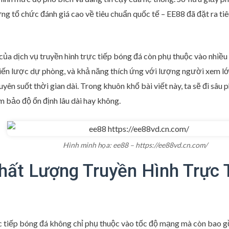
 tổ chức đánh giá cao về tiêu chuẩn quốc tế – EE88 đã đặt ra tiê
i của dịch vụ truyền hình trực tiếp bóng đá còn phụ thuộc vào nhiều
iến lược dự phòng, và khả năng thích ứng với lượng người xem lớn
uyên suốt thời gian dài. Trong khuôn khổ bài viết này, ta sẽ đi sâu 
 bảo độ ổn định lâu dài hay không.
Hình minh họa: ee88 – https://ee88vd.cn.com/
hất Lượng Truyền Hình Trực T
 tiếp bóng đá không chỉ phụ thuộc vào tốc độ mạng mà còn bao gồm