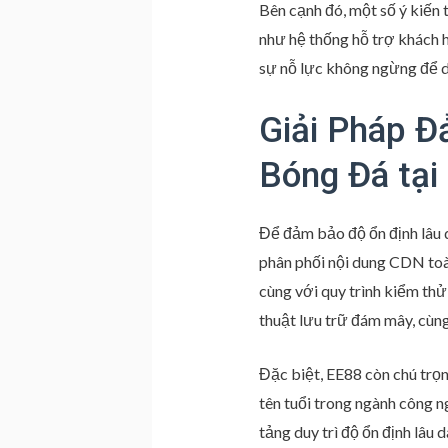
Bên cạnh đó, một số ý kiến 
như hệ thống hỗ trợ khách h
sự nỗ lực không ngừng để du
Giải Pháp Đ
Bóng Đá tại
Để đảm bảo độ ổn định lâu 
phân phối nội dung CDN toàn
cùng với quy trình kiểm thử
thuật lưu trữ đám mây, cùng 
Đặc biệt, EE88 còn chú trọn
tên tuổi trong ngành công n
tảng duy trì độ ổn định lâu 