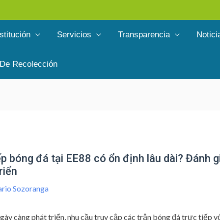
stitución
Servicios
Transparencia
Notici
 De Recolección
ếp bóng đá tại EE88 có ổn định lâu dài? Đánh g
riển
rio Sozoranga
ày càng phát triển, nhu cầu truy cập các trận bóng đá trực tiếp vớ