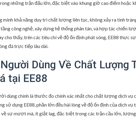
u trong những trận đấu lớn, đặc biệt vào khung giờ cao điểm hoặc k
 minh khả năng duy trì chất lượng liên tục, không xảy ra tình trạ
ầng công nghệ, xây dựng hệ thống phân tán, và hợp tác chiến lược
ày cho thấy, trên các tiêu chí về độ ổn định phát sóng, EE88 thực 
óng đá trực tiếp lâu dài.
 Người Dùng Về Chất Lượng 
á tại EE88
ời dùng chính là thước đo chính xác nhất cho chất lượng dịch vụ 
ng sử dụng EE88, phần lớn đều hài lòng về độ ổn định của dịch vụ t
m về sự mượt mà, ít giật lag, đặc biệt trong các trận cầu lớn, lượ