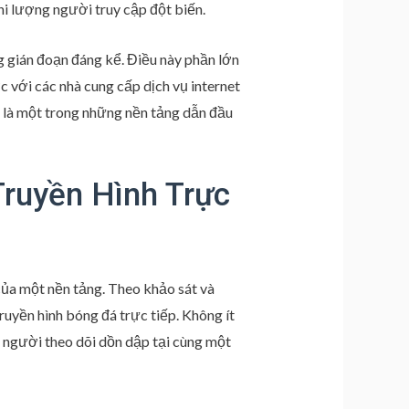
hi lượng người truy cập đột biến.
ng gián đoạn đáng kể. Điều này phần lớn
 với các nhà cung cấp dịch vụ internet
sự là một trong những nền tảng dẫn đầu
Truyền Hình Trực
của một nền tảng. Theo khảo sát và
ruyền hình bóng đá trực tiếp. Không ít
ng người theo dõi dồn dập tại cùng một