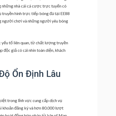
g những nhà cái cá cược trực tuyến có
vụ truyền hình trực tiếp bóng đá tại EE88
ồng người chơi và những người yêu bóng
c yếu tố liên quan, từ chất lượng truyền
p độc giả có cái nhìn toàn diện, khách
 Độ Ổn Định Lâu
iệt trong lĩnh vực cung cấp dịch vụ
tài khoản đăng ký và hơn 80.000 lượt
hép hoạt động hợp pháp từ Isle of Man,