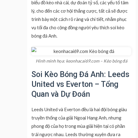
biểu đồ kèo nhà cái, dự đoán tỷ số, các yếu tố tâm
lý, cho đến các cơ hội thắng cược, tất cả sẽ được
trình bày một cách rõ ràng và chi tiết, nhằm phục
vụ tối đa cho cộng đồng người yêu thích soi kèo
bóng đá Anh.
Hình minh họa: keonhacai69.com – Kèo bóng đá
Soi Kèo Bóng Đá Anh: Leeds
United vs Everton – Tổng
Quan và Dự Đoán
Leeds United và Everton đều là hai đội bóng giàu
truyền thống của giải Ngoại Hạng Anh, nhưng
phong độ của họ trong mùa giải hiện tại có phần
trái ngược nhau. Leeds thường xuyên đưa ra