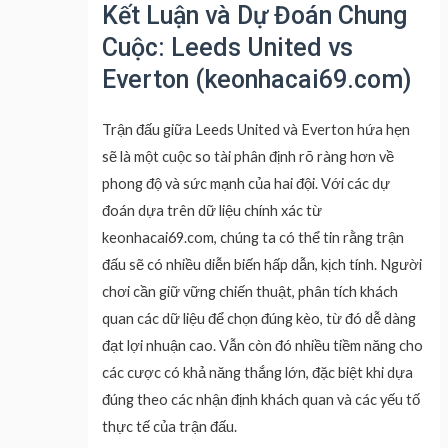
Kết Luận và Dự Đoán Chung
Cuộc: Leeds United vs
Everton (keonhacai69.com)
Trận đấu giữa Leeds United và Everton hứa hẹn
sẽ là một cuộc so tài phân định rõ ràng hơn về
phong độ và sức mạnh của hai đội. Với các dự
đoán dựa trên dữ liệu chính xác từ
keonhacai69.com, chúng ta có thể tin rằng trận
đấu sẽ có nhiều diễn biến hấp dẫn, kịch tính. Người
chơi cần giữ vững chiến thuật, phân tích khách
quan các dữ liệu để chọn đúng kèo, từ đó dễ dàng
đạt lợi nhuận cao. Vẫn còn đó nhiều tiềm năng cho
các cược có khả năng thắng lớn, đặc biệt khi dựa
đúng theo các nhận định khách quan và các yếu tố
thực tế của trận đấu.