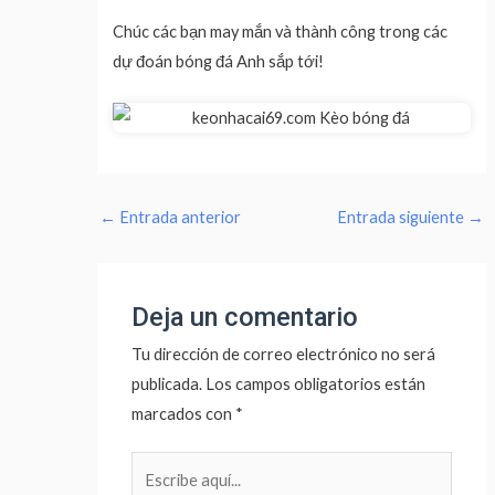
Chúc các bạn may mắn và thành công trong các
dự đoán bóng đá Anh sắp tới!
←
Entrada anterior
Entrada siguiente
→
Deja un comentario
Tu dirección de correo electrónico no será
publicada.
Los campos obligatorios están
marcados con
*
Escribe