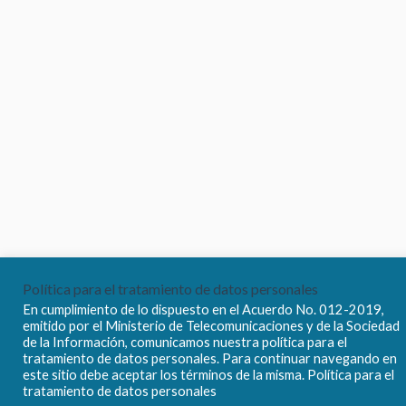
Política para el tratamiento de datos personales
En cumplimiento de lo dispuesto en el Acuerdo No. 012-2019,
emitido por el Ministerio de Telecomunicaciones y de la Sociedad
de la Información, comunicamos nuestra política para el
tratamiento de datos personales. Para continuar navegando en
este sitio debe aceptar los términos de la misma. Política para el
tratamiento de datos personales