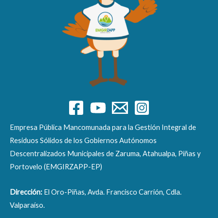
Empresa Pública Mancomunada para la Gestión Integral de
Residuos Sólidos de los Gobiernos Autónomos
Descentralizados Municipales de Zaruma, Atahualpa, Piñas y
Portovelo (EMGIRZAPP-EP)
Dirección:
El Oro-Piñas, Avda. Francisco Carrión, Cdla.
Valparaíso.