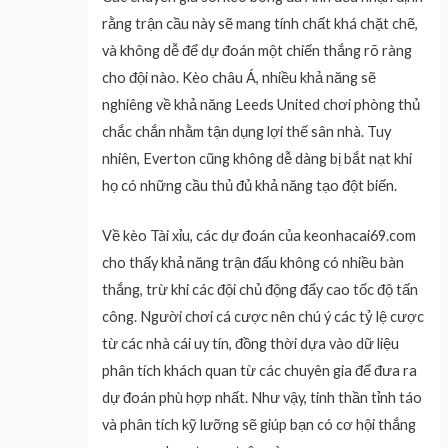
rằng trận cầu này sẽ mang tính chất khá chặt chẽ,
và không dễ để dự đoán một chiến thắng rõ ràng
cho đội nào. Kèo châu Á, nhiều khả năng sẽ
nghiêng về khả năng Leeds United chơi phòng thủ
chắc chắn nhằm tận dụng lợi thế sân nhà. Tuy
nhiên, Everton cũng không dễ dàng bị bắt nạt khi
họ có những cầu thủ đủ khả năng tạo đột biến.
Về kèo Tài xỉu, các dự đoán của keonhacai69.com
cho thấy khả năng trận đấu không có nhiều bàn
thắng, trừ khi các đội chủ động đẩy cao tốc độ tấn
công. Người chơi cá cược nên chú ý các tỷ lệ cược
từ các nhà cái uy tín, đồng thời dựa vào dữ liệu
phân tích khách quan từ các chuyên gia để đưa ra
dự đoán phù hợp nhất. Như vậy, tinh thần tỉnh táo
và phân tích kỹ lưỡng sẽ giúp bạn có cơ hội thắng