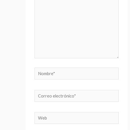
aquí...
Nombre*
Correo
electrónico*
Web