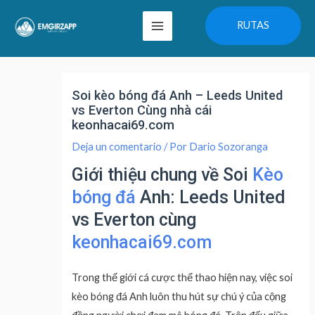
Ir
Main
RUTAS
al
Menu
contenido
Navegación
de
Soi kèo bóng đá Anh – Leeds United
entradas
vs Everton Cùng nhà cái
keonhacai69.com
Deja un comentario
/ Por
Dario Sozoranga
Giới thiệu chung về Soi
Kèo
bóng đá
Anh: Leeds United
vs Everton cùng
keonhacai69.com
Trong thế giới cá cược thể thao hiện nay, việc soi
kèo bóng đá Anh luôn thu hút sự chú ý của cộng