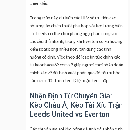
chiến đấu.
Trong trận này, dự kiến các HLV sẽ ưu tiên các
phương án chiến thuật phù hợp với lực lượng hiện
có. Leeds có thể chơi phòng ngự phản công với
các cầu thủ nhanh, trong khi Everton có xu hướng
kiểm soát bóng nhiều hơn, tận dụng các tình
huống cố định. Việc theo dõi các tin tức chính xác
từ keonhacai69.com sẽ giúp người chơi phán đoán
chính xác về đội hình xuất phát, qua đó tối ưu hóa
các cược đặt theo kèo tỷ lệ hoặc kèo chấp.
Nhận Định Từ Chuyên Gia:
Kèo Châu Á, Kèo Tài Xỉu Trận
Leeds United vs Everton
Các chuyên gia soi kèo bóng đá Anh đều nhận định