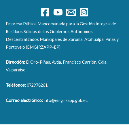
Empresa Pública Mancomunada para la Gestión Integral de
Residuos Sólidos de los Gobiernos Autónomos
Descentralizados Municipales de Zaruma, Atahualpa, Piñas y
Portovelo (EMGIRZAPP-EP)
Dirección:
El Oro-Piñas, Avda. Francisco Carrión, Cdla.
Valparaíso.
Teléfonos:
072978261
Correo electrónico:
info@emgirzapp.gob.ec