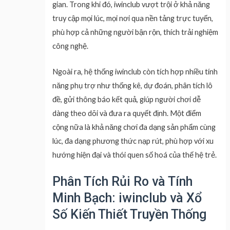
gian. Trong khi đó, iwinclub vượt trội ở khả năng
truy cập mọi lúc, mọi nơi qua nền tảng trực tuyến,
phù hợp cả những người bận rộn, thích trải nghiệm
công nghệ.
Ngoài ra, hệ thống iwinclub còn tích hợp nhiều tính
năng phụ trợ như thống kê, dự đoán, phân tích lô
đề, gửi thông báo kết quả, giúp người chơi dễ
dàng theo dõi và đưa ra quyết định. Một điểm
cộng nữa là khả năng chơi đa dạng sản phẩm cùng
lúc, đa dạng phương thức nạp rút, phù hợp với xu
hướng hiện đại và thói quen số hoá của thế hệ trẻ.
Phân Tích Rủi Ro và Tính
Minh Bạch: iwinclub và Xổ
Số Kiến Thiết Truyền Thống