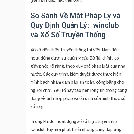
gian lận hoặc mất tiền oan.
So Sánh Về Mặt Pháp Lý và
Quy Định Quản Lý: iwinclub
và Xổ Số Truyền Thống
Xổ số kiến thiết truyền thống tại Việt Nam đều
hoạt động dưới sự quản lý của Bộ Tài chính, có
giấy phép rõ ràng, theo quy chế pháp luật của nhà
nước. Các quy trình, kiểm duyệt được thực hiện
minh bạch nhằm đảm bảo an toàn, công bằng cho
người chơi. Yếu tố này tạo nên lòng tin trong cộng
đồng về tính hợp pháp và ổn định của hình thức xổ
số này.
Trong khi đó, hoạt động xổ số trực tuyến như
iwinclub tuy mới phát triển nhưng cũng đáp ứng