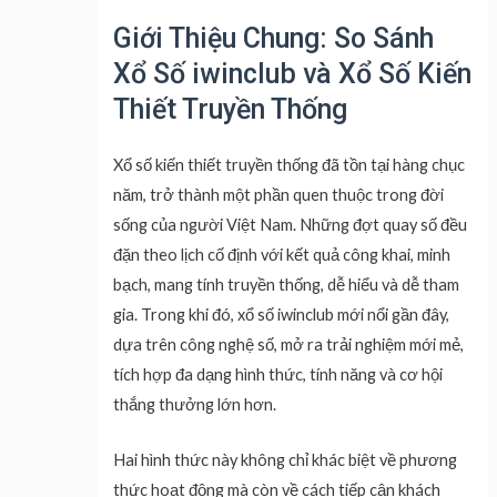
Giới Thiệu Chung: So Sánh
Xổ Số iwinclub và Xổ Số Kiến
Thiết Truyền Thống
Xổ số kiến thiết truyền thống đã tồn tại hàng chục
năm, trở thành một phần quen thuộc trong đời
sống của người Việt Nam. Những đợt quay số đều
đặn theo lịch cố định với kết quả công khai, minh
bạch, mang tính truyền thống, dễ hiểu và dễ tham
gia. Trong khi đó, xổ số iwinclub mới nổi gần đây,
dựa trên công nghệ số, mở ra trải nghiệm mới mẻ,
tích hợp đa dạng hình thức, tính năng và cơ hội
thắng thưởng lớn hơn.
Hai hình thức này không chỉ khác biệt về phương
thức hoạt động mà còn về cách tiếp cận khách