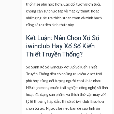
thống sẽ phù hợp hơn. Các đối tượng lớn tuổi,
không cần sự phức tạp về mặt kỹ thuật, hoặc
những người ưa thích sự an toàn và minh bạch
cũng sẽ ưu tiên hình thức này.
Kết Luận: Nên Chọn Xổ Số
iwinclub Hay Xổ Số Kiến
Thiết Truyền Thống?
So Sánh Xổ Số iwinclub Với Xổ Số Kiến Thiết
Truyền Thống đều có những ưu điểm vượt trội
phù hợp từng đối tượng người chơi khác nhau.
Nếu bạn mong muốn trải nghiệm công nghệ số, linh
hoạt, đa dạng sản phẩm, và thích thử vận may với
tỷ lệ thưởng hấp dẫn, thì xổ số iwinclub là sự lựa
chọn tối ưu. Ngược lại, nếu bạn đề cao tính ổn