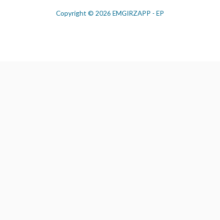
Copyright © 2026 EMGIRZAPP - EP