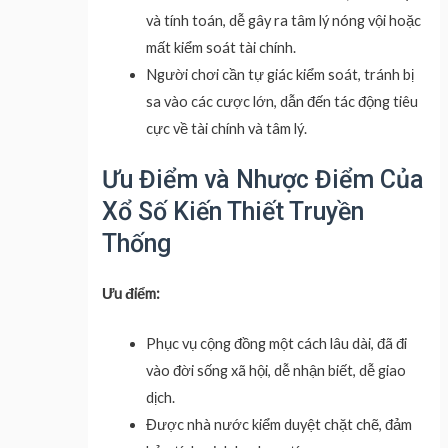
và tính toán, dễ gây ra tâm lý nóng vội hoặc
mất kiểm soát tài chính.
Người chơi cần tự giác kiểm soát, tránh bị
sa vào các cược lớn, dẫn đến tác động tiêu
cực về tài chính và tâm lý.
Ưu Điểm và Nhược Điểm Của
Xổ Số Kiến Thiết Truyền
Thống
Ưu điểm:
Phục vụ cộng đồng một cách lâu dài, đã đi
vào đời sống xã hội, dễ nhận biết, dễ giao
dịch.
Được nhà nước kiểm duyệt chặt chẽ, đảm