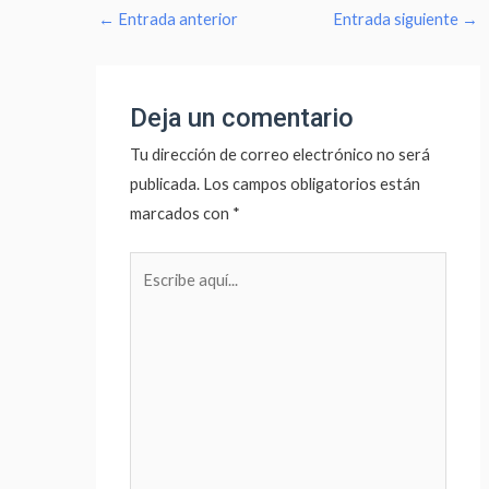
←
Entrada anterior
Entrada siguiente
→
Deja un comentario
Tu dirección de correo electrónico no será
publicada.
Los campos obligatorios están
marcados con
*
Escribe
aquí...