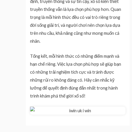
định, truyền thống và sự tin cậy, xổ số kiến thiết
truyền thống vẫn là lựa chọn phù hợp hơn. Quan
trọng là mỗi hình thức đều có vai trò riêng trong
đời sống giải trí, và người chơi nên chọn lựa dựa
trên nhu cầu, khả năng cũng như mong muốn cá
nhân.
Tổng kết, mỗi hình thức có những điểm mạnh và
hạn chế riêng. Việc lựa chọn phù hợp sẽ giúp bạn
có những trải nghiệm tích cực và tránh được
những rủi ro không đáng có. Hãy cân nhắc kỹ
lưỡng để quyết định đúng đắn nhất trong hành
trình khám phá thế giới xổ số!