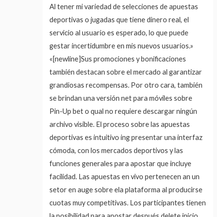
Al tener mi variedad de selecciones de apuestas
deportivas o jugadas que tiene dinero real, el
servicio al usuario es esperado, lo que puede
gestar incertidumbre en mis nuevos usuarios.»
«[newline]Sus promociones y bonificaciones
también destacan sobre el mercado al garantizar
grandiosas recompensas. Por otro cara, también
se brindan una versión net para móviles sobre
Pin-Up bet o qual no requiere descargar ningún
archivo visible. El proceso sobre las apuestas
deportivas es intuitivo ing presentar una interfaz
cómoda, con los mercados deportivos y las
funciones generales para apostar que incluye
facilidad. Las apuestas en vivo pertenecen an un
setor en auge sobre ela plataforma al producirse
cuotas muy competitivas. Los participantes tienen
la posibilidad para apostar después delete inicio