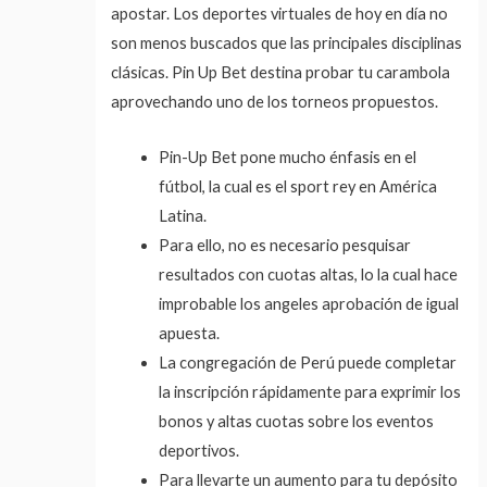
apostar. Los deportes virtuales de hoy en día no
son menos buscados que las principales disciplinas
clásicas. Pin Up Bet destina probar tu carambola
aprovechando uno de los torneos propuestos.
Pin-Up Bet pone mucho énfasis en el
fútbol, la cual es el sport rey en América
Latina.
Para ello, no es necesario pesquisar
resultados con cuotas altas, lo la cual hace
improbable los angeles aprobación de igual
apuesta.
La congregación de Perú puede completar
la inscripción rápidamente para exprimir los
bonos y altas cuotas sobre los eventos
deportivos.
Para llevarte un aumento para tu depósito