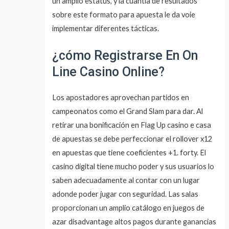
un amplio estatus, y la cuantía de resultados
sobre este formato para apuesta le da voie
implementar diferentes tácticas.
¿cómo Registrarse En On
Line Casino Online?
Los apostadores aprovechan partidos en
campeonatos como el Grand Slam para dar. Al
retirar una bonificación en Flag Up casino e casa
de apuestas se debe perfeccionar el rollover x12
en apuestas que tiene coeficientes +1. forty. El
casino digital tiene mucho poder y sus usuarios lo
saben adecuadamente al contar con un lugar
adonde poder jugar con seguridad. Las salas
proporcionan un amplio catálogo en juegos de
azar disadvantage altos pagos durante ganancias