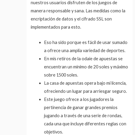
nuestros usuarios disfruten de los juegos de
manera responsable y sana. Las medidas como la
encriptación de datos y el cifrado SSL son
implementados para esto.
Eso ha sido porque es fácil de usar sumado
a ofrece una amplia variedad de deportes.
En mis retiros de la odaie de apuestas se
encuentran un mínimo de 20 soles y máximo
sobre 1500 soles.
La casa de apuestas opera bajo mi licencia,
ofreciendo un lugar para arriesgar seguro.
Este juego ofrece a los jugadores la
pertinencia de ganar grandes premios
jugando a través de una serie de rondas,
cada una que incluye diferentes reglas con
objetivos.