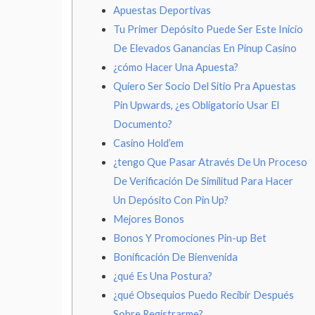
Apuestas Deportivas
Tu Primer Depósito Puede Ser Este Inicio
De Elevados Ganancias En Pinup Casino
¿cómo Hacer Una Apuesta?
Quiero Ser Socio Del Sitio Pra Apuestas
Pin Upwards, ¿es Obligatorio Usar El
Documento?
Casino Hold’em
¿tengo Que Pasar Através De Un Proceso
De Verificación De Similitud Para Hacer
Un Depósito Con Pin Up?
Mejores Bonos
Bonos Y Promociones Pin-up Bet
Bonificación De Bienvenida
¿qué Es Una Postura?
¿qué Obsequios Puedo Recibir Después
Sobre Registrarme?