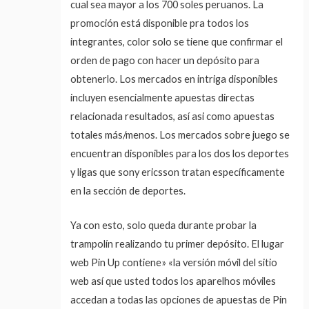
cual sea mayor a los 700 soles peruanos. La
promoción está disponible pra todos los
integrantes, color solo se tiene que confirmar el
orden de pago con hacer un depósito para
obtenerlo. Los mercados en intriga disponibles
incluyen esencialmente apuestas directas
relacionada resultados, así asi como apuestas
totales más/menos. Los mercados sobre juego se
encuentran disponibles para los dos los deportes
y ligas que sony ericsson tratan específicamente
en la sección de deportes.
Ya con esto, solo queda durante probar la
trampolín realizando tu primer depósito. El lugar
web Pin Up contiene» «la versión móvil del sitio
web así que usted todos los aparelhos móviles
accedan a todas las opciones de apuestas de Pin