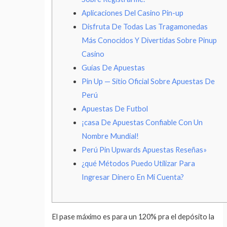
Aplicaciones Del Casino Pin-up
Disfruta De Todas Las Tragamonedas
Más Conocidos Y Divertidas Sobre Pinup
Casino
Guías De Apuestas
Pin Up — Sitio Oficial Sobre Apuestas De
Perú
Apuestas De Futbol
¡casa De Apuestas Confiable Con Un
Nombre Mundial!
Perú Pin Upwards Apuestas Reseñas»
¿qué Métodos Puedo Utilizar Para
Ingresar Dinero En Mi Cuenta?
El pase máximo es para un 120% pra el depósito la