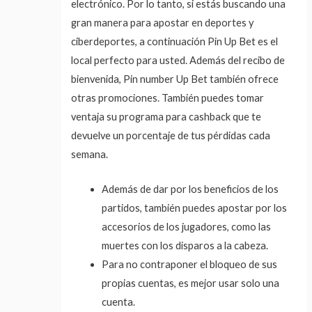
electrónico. Por lo tanto, si estás buscando una
gran manera para apostar en deportes y
ciberdeportes, a continuación Pin Up Bet es el
local perfecto para usted. Además del recibo de
bienvenida, Pin number Up Bet también ofrece
otras promociones. También puedes tomar
ventaja su programa para cashback que te
devuelve un porcentaje de tus pérdidas cada
semana.
Además de dar por los beneficios de los
partidos, también puedes apostar por los
accesorios de los jugadores, como las
muertes con los disparos a la cabeza.
Para no contraponer el bloqueo de sus
propias cuentas, es mejor usar solo una
cuenta.