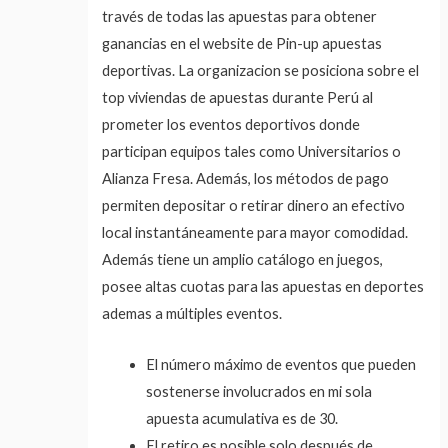
través de todas las apuestas para obtener
ganancias en el website de Pin-up apuestas
deportivas. La organizacion se posiciona sobre el
top viviendas de apuestas durante Perú al
prometer los eventos deportivos donde
participan equipos tales como Universitarios o
Alianza Fresa. Además, los métodos de pago
permiten depositar o retirar dinero an efectivo
local instantáneamente para mayor comodidad.
Además tiene un amplio catálogo en juegos,
posee altas cuotas para las apuestas en deportes
ademas a múltiples eventos.
El número máximo de eventos que pueden
sostenerse involucrados en mi sola
apuesta acumulativa es de 30.
El retiro es posible solo después de