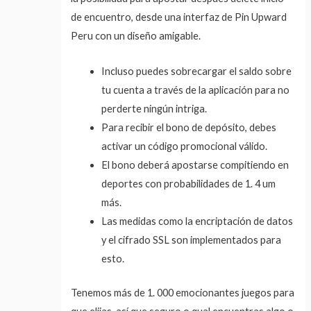
de encuentro, desde una interfaz de Pin Upward
Peru con un diseño amigable.
Incluso puedes sobrecargar el saldo sobre
tu cuenta a través de la aplicación para no
perderte ningún intriga.
Para recibir el bono de depósito, debes
activar un código promocional válido.
El bono deberá apostarse compitiendo en
deportes con probabilidades de 1. 4 um
más.
Las medidas como la encriptación de datos
y el cifrado SSL son implementados para
esto.
Tenemos más de 1. 000 emocionantes juegos para