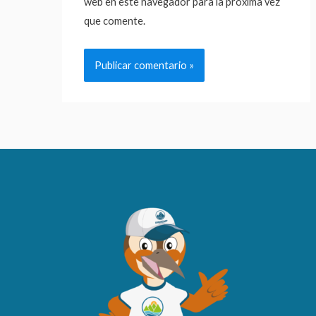
web en este navegador para la próxima vez
que comente.