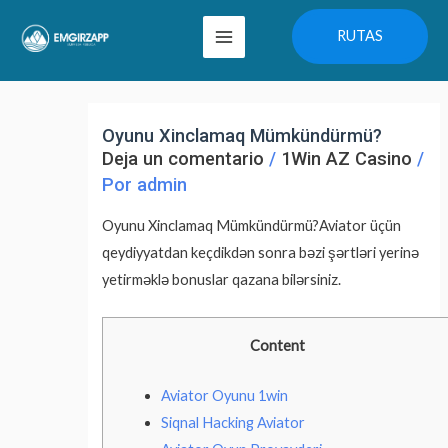
Ir
Main
RUTAS
al
Menu
contenido
Navegación
de
Oyunu Xinclamaq Mümkündürmü?
entradas
Deja un comentario
/
1Win AZ Casino
/
Por
admin
Oyunu Xinclamaq Mümkündürmü?
Aviator üçün
qeydiyyatdan keçdikdən sonra bəzi şərtləri yerinə
yetirməklə bonuslar qazana bilərsiniz.
Content
Aviator Oyunu 1win
Siqnal Hacking Aviator