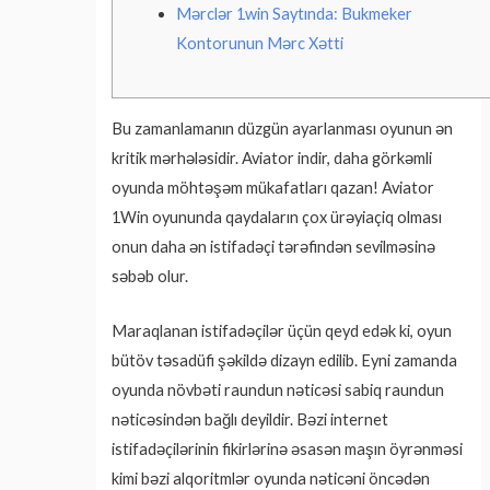
Mərclər 1win Saytında: Bukmeker
Kontorunun Mərc Xətti
Bu zamanlamanın düzgün ayarlanması oyunun ən
kritik mərhələsidir. Aviator indir, daha görkəmli
oyunda möhtəşəm mükafatları qazan! Aviator
1Win oyununda qaydaların çox ürəyiaçiq olması
onun daha ən istifadəçi tərəfindən sevilməsinə
səbəb olur.
Maraqlanan istifadəçilər üçün qeyd edək ki, oyun
bütöv təsadüfi şəkildə dizayn edilib. Eyni zamanda
oyunda növbəti raundun nəticəsi sabiq raundun
nəticəsindən bağlı deyildir. Bəzi internet
istifadəçilərinin fikirlərinə əsasən maşın öyrənməsi
kimi bəzi alqoritmlər oyunda nəticəni öncədən