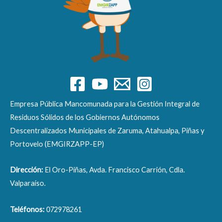
Empresa Pública Mancomunada para la Gestión Integral de
Residuos Sólidos de los Gobiernos Autónomos
Descentralizados Municipales de Zaruma, Atahualpa, Piñas y
Portovelo (EMGIRZAPP-EP)
Dirección:
El Oro-Piñas, Avda. Francisco Carrión, Cdla.
Valparaíso.
Teléfonos:
072978261