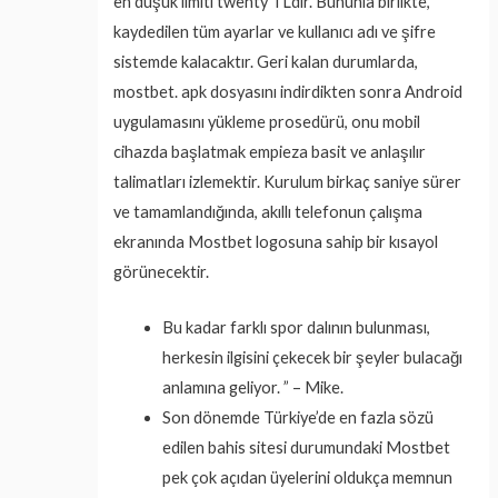
en düşük limiti twenty TL’dir. Bununla birlikte,
kaydedilen tüm ayarlar ve kullanıcı adı ve şifre
sistemde kalacaktır. Geri kalan durumlarda,
mostbet. apk dosyasını indirdikten sonra Android
uygulamasını yükleme prosedürü, onu mobil
cihazda başlatmak empieza basit ve anlaşılır
talimatları izlemektir. Kurulum birkaç saniye sürer
ve tamamlandığında, akıllı telefonun çalışma
ekranında Mostbet logosuna sahip bir kısayol
görünecektir.
Bu kadar farklı spor dalının bulunması,
herkesin ilgisini çekecek bir şeyler bulacağı
anlamına geliyor. ” – Mike.
Son dönemde Türkiye’de en fazla sözü
edilen bahis sitesi durumundaki Mostbet
pek çok açıdan üyelerini oldukça memnun