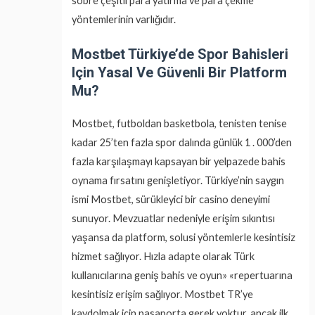
sobre çeşitli para yatırma ve para çekme
yöntemlerinin varlığıdır.
Mostbet Türkiye’de Spor Bahisleri
Için Yasal Ve Güvenli Bir Platform
Mu?
Mostbet, futboldan basketbola, tenisten tenise
kadar 25’ten fazla spor dalında günlük 1 . 000’den
fazla karşılaşmayı kapsayan bir yelpazede bahis
oynama fırsatını genişletiyor. Türkiye’nin saygın
ismi Mostbet, sürükleyici bir casino deneyimi
sunuyor. Mevzuatlar nedeniyle erişim sıkıntısı
yaşansa da platform, solusi yöntemlerle kesintisiz
hizmet sağlıyor. Hızla adapte olarak Türk
kullanıcılarına geniş bahis ve oyun» «repertuarına
kesintisiz erişim sağlıyor. Mostbet TR’ye
kaydolmak için pasaporta gerek yoktur, ancak ilk