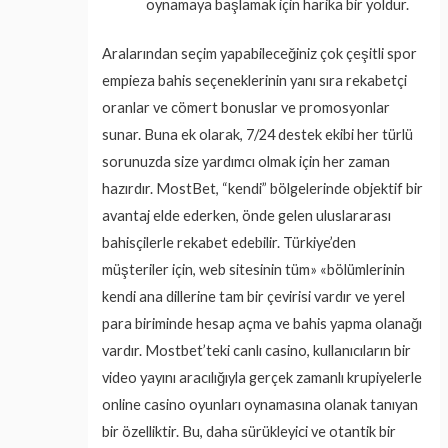
oynamaya başlamak için harika bir yoldur.
Aralarından seçim yapabileceğiniz çok çeşitli spor
empieza bahis seçeneklerinin yanı sıra rekabetçi
oranlar ve cömert bonuslar ve promosyonlar
sunar. Buna ek olarak, 7/24 destek ekibi her türlü
sorunuzda size yardımcı olmak için her zaman
hazırdır. MostBet, “kendi” bölgelerinde objektif bir
avantaj elde ederken, önde gelen uluslararası
bahisçilerle rekabet edebilir. Türkiye’den
müşteriler için, web sitesinin tüm» «bölümlerinin
kendi ana dillerine tam bir çevirisi vardır ve yerel
para biriminde hesap açma ve bahis yapma olanağı
vardır. Mostbet’teki canlı casino, kullanıcıların bir
video yayını aracılığıyla gerçek zamanlı krupiyelerle
online casino oyunları oynamasına olanak tanıyan
bir özelliktir. Bu, daha sürükleyici ve otantik bir