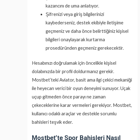
kazancını de uma anlatıyor.
Şifrenizi veya giriş bilgilerinizi
kaybederseniz, destek ekibiyle iletişime
geçmeniz ve daha önce belirttiğiniz kişisel
bilgileri onaylayarak kurtarma
prosedüründen geçmeniz gerekecektir.
Hesabınızı doğrulamak için öncelikle kişisel
dolabınızda bir profil doldurmanız gerekir.
Mostbet’teki Aviator, basit ama ilgi çekici mekaniği
ile heyecan verici bir oyun deneyimi sunuyor. Uçak
uçup gitmeden önce parayı ne zaman
çekeceklerine karar vermeleri gerekiyor. Mostbet,
kullanıcı odaklı araçlar ve destekle sorumlu
bahisleri teşvik eder.
Mostbet’te Spor Bahisleri Nasıl