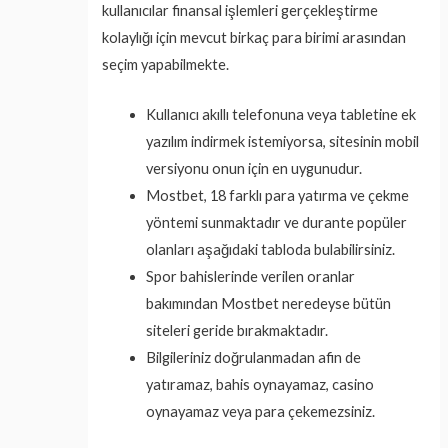
kullanıcılar finansal işlemleri gerçekleştirme
kolaylığı için mevcut birkaç para birimi arasından
seçim yapabilmekte.
Kullanıcı akıllı telefonuna veya tabletine ek
yazılım indirmek istemiyorsa, sitesinin mobil
versiyonu onun için en uygunudur.
Mostbet, 18 farklı para yatırma ve çekme
yöntemi sunmaktadır ve durante popüler
olanları aşağıdaki tabloda bulabilirsiniz.
Spor bahislerinde verilen oranlar
bakımından Mostbet neredeyse bütün
siteleri geride bırakmaktadır.
Bilgileriniz doğrulanmadan afin de
yatıramaz, bahis oynayamaz, casino
oynayamaz veya para çekemezsiniz.