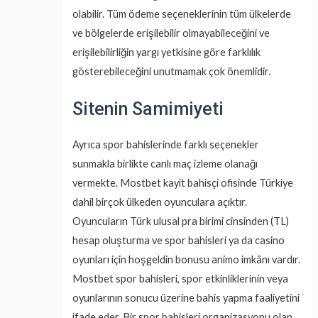
olabilir. Tüm ödeme seçeneklerinin tüm ülkelerde
ve bölgelerde erişilebilir olmayabileceğini ve
erişilebilirliğin yargı yetkisine göre farklılık
gösterebileceğini unutmamak çok önemlidir.
Sitenin Samimiyeti
Ayrıca spor bahislerinde farklı seçenekler
sunmakla birlikte canlı maç izleme olanağı
vermekte. Mostbet kayit bahisçi ofisinde Türkiye
dahil birçok ülkeden oyunculara açıktır.
Oyuncuların Türk ulusal pra birimi cinsinden (TL)
hesap oluşturma ve spor bahisleri ya da casino
oyunları için hoşgeldin bonusu animo imkânı vardır.
Mostbet spor bahisleri, spor etkinliklerinin veya
oyunlarının sonucu üzerine bahis yapma faaliyetini
ifade eder. Bir spor bahisleri organizasyonu olan