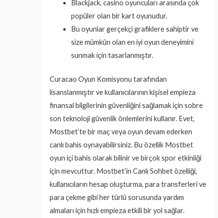
Blackjack, casino oyuncuları arasında çok
popüler olan bir kart oyunudur.
Bu oyunlar gerçekçi grafiklere sahiptir ve
size mümkün olan en iyi oyun deneyimini
sunmak için tasarlanmıştır.
Curacao Oyun Komisyonu tarafından
lisanslanmıştır ve kullanıcılarının kişisel empieza
finansal bilgilerinin güvenliğini sağlamak için sobre
son teknoloji güvenlik önlemlerini kullanır. Evet,
Mostbet’te bir maç veya oyun devam ederken
canlı bahis oynayabilirsiniz. Bu özellik Mostbet
oyun içi bahis olarak bilinir ve birçok spor etkinliği
için mevcuttur. Mostbet’in Canlı Sohbet özelliği,
kullanıcıların hesap oluşturma, para transferleri ve
para çekme gibi her türlü sorusunda yardım
almaları için hızlı empieza etkili bir yol sağlar.