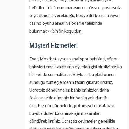
belirtilen telefon numarasını empieza e-postayı da
teyit etmeniz gerekir. Bu, hoşgeldin bonusu veya
casino oyunu almak ve ödeme talebinde
bulunmak» «için ön koşuldur.
Müşteri Hizmetleri
Evet, Mostbet ayrıca sanal spor bahisleri, eSpor
bahisleri empieza casino oyunları gibi bir dizi başka
hizmet de sunmaktadır. Böylece, bu platformun
sunduğu tüm eğlencenin tadını çıkarabilirsiniz.
Ücretsiz döndürmeler, bahislerinizden daha
fazlasını elde etmenin bir başka yoludur. Bu
ücretsiz döndürmelerle, potansiyel olarak bazı
büyük ödüller kazanmak için makaraları
döndürebilirsiniz. Ücretsiz çevirmeler genellikle
slotlarda ve diğer casino oyunlarında sunulur, bu