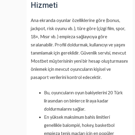
Hizmeti
Ana ekranda oyunlar özelliklerine göre (bonus,
jackpot, risk oyunu vb. ), türe göre (çizgi film, spor,
18+, Mısır vb. ) empieza sağlayıcıya göre
sıralanabilir. Profili doldurmak, kullanıcıyı ve yaşını
tanımlamak için gereklidir. Güvenlik servisi, mevcut
Mostbet müşterisinin yeni bir hesap oluşturmasını
önlemek için mevcut oyuncuların kişisel ve
pasaport verilerini kontrol edecektir.
Bu, oyuncuların oyun bakiyelerini 20 Türk
lirasından on binlerce liraya kadar
doldurmalarını sağlar.
En yüksek maksimum bahis limitleri
genellikle balompié, hokey, basketbol
empieza tenis maçları için en popüler