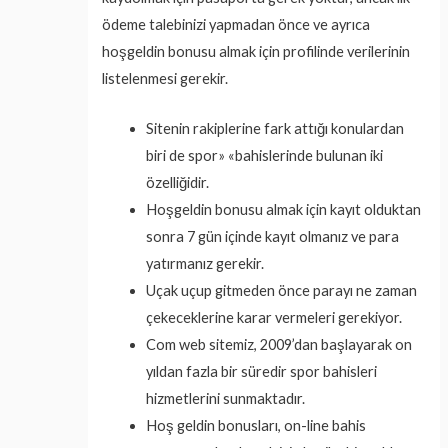
ödeme talebinizi yapmadan önce ve ayrıca
hoşgeldin bonusu almak için profilinde verilerinin
listelenmesi gerekir.
Sitenin rakiplerine fark attığı konulardan
biri de spor» «bahislerinde bulunan iki
özelliğidir.
Hoşgeldin bonusu almak için kayıt olduktan
sonra 7 gün içinde kayıt olmanız ve para
yatırmanız gerekir.
Uçak uçup gitmeden önce parayı ne zaman
çekeceklerine karar vermeleri gerekiyor.
Com web sitemiz, 2009’dan başlayarak on
yıldan fazla bir süredir spor bahisleri
hizmetlerini sunmaktadır.
Hoş geldin bonusları, on-line bahis