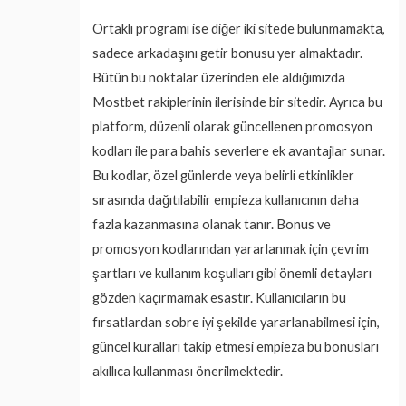
Ortaklı programı ise diğer iki sitede bulunmamakta,
sadece arkadaşını getir bonusu yer almaktadır.
Bütün bu noktalar üzerinden ele aldığımızda
Mostbet rakiplerinin ilerisinde bir sitedir. Ayrıca bu
platform, düzenli olarak güncellenen promosyon
kodları ile para bahis severlere ek avantajlar sunar.
Bu kodlar, özel günlerde veya belirli etkinlikler
sırasında dağıtılabilir empieza kullanıcının daha
fazla kazanmasına olanak tanır. Bonus ve
promosyon kodlarından yararlanmak için çevrim
şartları ve kullanım koşulları gibi önemli detayları
gözden kaçırmamak esastır. Kullanıcıların bu
fırsatlardan sobre iyi şekilde yararlanabilmesi için,
güncel kuralları takip etmesi empieza bu bonusları
akıllıca kullanması önerilmektedir.