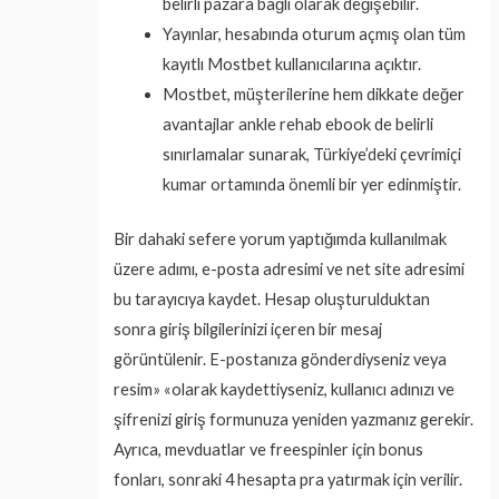
belirli pazara bağlı olarak değişebilir.
Yayınlar, hesabında oturum açmış olan tüm
kayıtlı Mostbet kullanıcılarına açıktır.
Mostbet, müşterilerine hem dikkate değer
avantajlar ankle rehab ebook de belirli
sınırlamalar sunarak, Türkiye’deki çevrimiçi
kumar ortamında önemli bir yer edinmiştir.
Bir dahaki sefere yorum yaptığımda kullanılmak
üzere adımı, e-posta adresimi ve net site adresimi
bu tarayıcıya kaydet. Hesap oluşturulduktan
sonra giriş bilgilerinizi içeren bir mesaj
görüntülenir. E-postanıza gönderdiyseniz veya
resim» «olarak kaydettiyseniz, kullanıcı adınızı ve
şifrenizi giriş formunuza yeniden yazmanız gerekir.
Ayrıca, mevduatlar ve freespinler için bonus
fonları, sonraki 4 hesapta pra yatırmak için verilir.