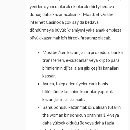
yeni bir oyuncu olarak ek olarak thirty bedava
dönüş daha kazanacaksınız! Mostbet On the
internet Casino’da çok sayıda bedava
döndürmeyle büyük ikramiyeyi yakalamak empieza
büyük kazanmak için birçok fırsatınız olacak.
Mostbet’ten kazanç alma prosedürü banka
transferleri, e-cüzdanlar veya kripto para
birimlerinin dijital alanı gibi çeşitli kanalları
kapsar.
Ayrıca, talep eden üyeler canlı bahis
bölümünde kombine kuponlar yaparak
kazançlarını arttırabilir.
Bahis bonusu kazanmak için, alınan tutarın,
the woman bir sonucun oranının 1. 4 veya
daha yüksek olduğu üç veya daha fazla