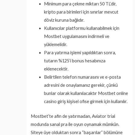
Minimum para çekme miktarı 50 TL’dir,
kripto para birimleri için sınırlar mevcut
döviz kuruna bağlıdır.
Kullanıcılar platformu kullanabilmek için
Mostbet uygulamasını indirmeli ve
yüklemelidir.
Para yatırma işlemi yapıldıktan sonra,
tutarın %125’i bonus hesabınıza
eklenecektir.
Belirtilen telefon numarasını ve e-posta
adresini de onaylamanız gerekir, çünkü
bunlar olarak kullanılacaktır Mostbet online
casino giriş kişisel ofise girmek için kullanılır.
Mostbet’te afin de yatırmadan, Aviator trial
modunda sanal pra ile oyun oynamak mümkün.
Siteye üye olduktan sonra “başarılar” bölümüne