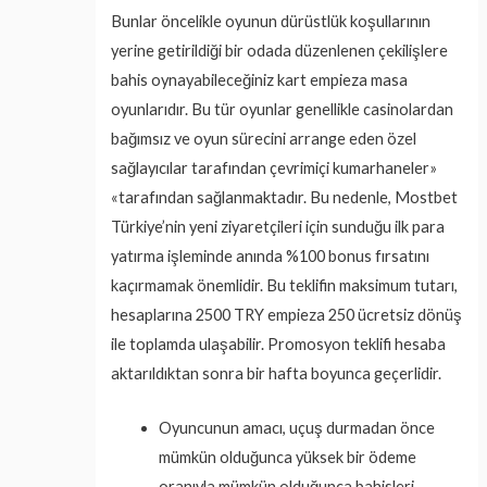
Bunlar öncelikle oyunun dürüstlük koşullarının
yerine getirildiği bir odada düzenlenen çekilişlere
bahis oynayabileceğiniz kart empieza masa
oyunlarıdır. Bu tür oyunlar genellikle casinolardan
bağımsız ve oyun sürecini arrange eden özel
sağlayıcılar tarafından çevrimiçi kumarhaneler»
«tarafından sağlanmaktadır. Bu nedenle, Mostbet
Türkiye’nin yeni ziyaretçileri için sunduğu ilk para
yatırma işleminde anında %100 bonus fırsatını
kaçırmamak önemlidir. Bu teklifin maksimum tutarı,
hesaplarına 2500 TRY empieza 250 ücretsiz dönüş
ile toplamda ulaşabilir. Promosyon teklifi hesaba
aktarıldıktan sonra bir hafta boyunca geçerlidir.
Oyuncunun amacı, uçuş durmadan önce
mümkün olduğunca yüksek bir ödeme
oranıyla mümkün olduğunca bahisleri