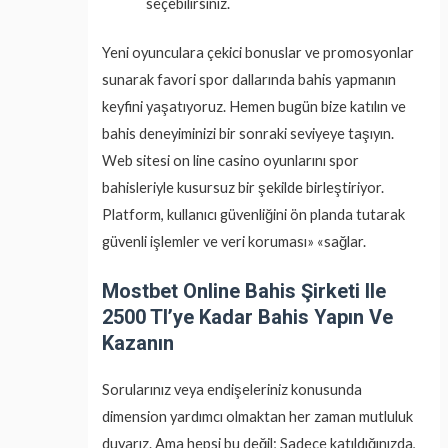
seçebilirsiniz.
Yeni oyunculara çekici bonuslar ve promosyonlar
sunarak favori spor dallarında bahis yapmanın
keyfini yaşatıyoruz. Hemen bugün bize katılın ve
bahis deneyiminizi bir sonraki seviyeye taşıyın.
Web sitesi on line casino oyunlarını spor
bahisleriyle kusursuz bir şekilde birleştiriyor.
Platform, kullanıcı güvenliğini ön planda tutarak
güvenli işlemler ve veri koruması» «sağlar.
Mostbet Online Bahis Şirketi Ile
2500 Tl’ye Kadar Bahis Yapın Ve
Kazanın
Sorularınız veya endişeleriniz konusunda
dimension yardımcı olmaktan her zaman mutluluk
duyarız. Ama hepsi bu değil; Sadece katıldığınızda,