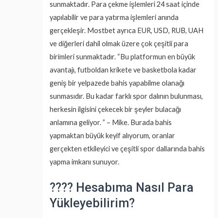
sunmaktadır. Para çekme işlemleri 24 saat içinde
yapılabilir ve para yatırma işlemleri anında
gerçekleşir. Mostbet ayrıca EUR, USD, RUB, UAH
ve diğerleri dahil olmak üzere çok çeşitli para
birimleri sunmaktadır. “Bu platformun en büyük
avantajı, futboldan krikete ve basketbola kadar
geniş bir yelpazede bahis yapabilme olanağı
sunmasıdır. Bu kadar farklı spor dalının bulunması,
herkesin ilgisini çekecek bir şeyler bulacağı
anlamına geliyor. ” – Mike. Burada bahis
yapmaktan büyük keyif alıyorum, oranlar
gerçekten etkileyici ve çeşitli spor dallarında bahis
yapma imkanı sunuyor.
???? Hesabıma Nasıl Para
Yükleyebilirim?