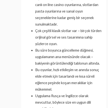
canlı on line casino oyunlarına, slotlardan
pasta oyunlarına ve sanal oyun
seçeneklerine kadar geniş bir seçenek
sunulmaktadır.
Çok çeşitli klasik slotlar var – birçok türden
orijinal görsel ve ses tasarımına sahip
yüzlerce oyun.
Bu süre boyunca güncelleme düğmesi,
uygulamanın ana menüsünde olacak –
bakiyenin görüntülendiği tablonun altında.
Bu oyunlar, hızlı etkileşim ve anında sonuç
elde etmek için tasarlandı ve kısa süreli
eğlence peşinde koşan meraklılar için
mükemmel.
Uygulama Rusça ve İngilizce olarak
mevcuttur, böylece size en uygun dili