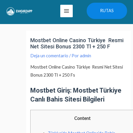
Ir
Main
RUTAS
al
Menu
contenido
Navegación
de
Mostbet Online Casino Türkiye ️ Resmi
entradas
Net Sitesi Bonus 2300 Tl + 250 F
Deja un comentario
/ Por
admin
Mostbet Online Casino Türkiye ️ Resmi Net Sitesi
Bonus 2300 Tl + 250 Fs
Mostbet Giriş: Mostbet Türkiye
Canlı Bahis Sitesi Bilgileri
Content