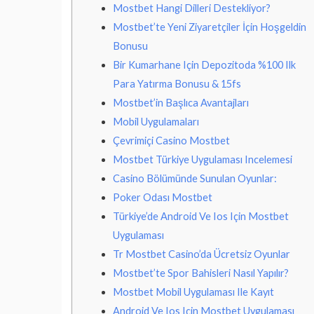
Mostbet Hangi Dilleri Destekliyor?
Mostbet’te Yeni Ziyaretçiler İçin Hoşgeldin
Bonusu
Bir Kumarhane Için Depozitoda %100 Ilk
Para Yatırma Bonusu & 15fs
Mostbet’in Başlıca Avantajları
Mobil Uygulamaları
Çevrimiçi Casino Mostbet
Mostbet Türkiye Uygulaması Incelemesi
Casino Bölümünde Sunulan Oyunlar:
Poker Odası Mostbet
Türkiye’de Android Ve Ios Için Mostbet
Uygulaması
Tr Mostbet Casino’da Ücretsiz Oyunlar
Mostbet’te Spor Bahisleri Nasıl Yapılır?
Mostbet Mobil Uygulaması Ile Kayıt
Android Ve Ios Için Mostbet Uygulaması