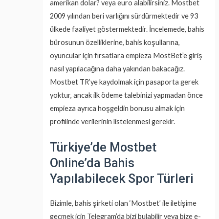
amerikan dolar? veya euro alabilirsiniz. Mostbet
2009 yılından beri varlığını sürdürmektedir ve 93
ülkede faaliyet göstermektedir. İncelemede, bahis
bürosunun özelliklerine, bahis koşullarına,
oyuncular için fırsatlara empieza MostBet’e giriş
nasıl yapılacağına daha yakından bakacağız.
Mostbet TR’ye kaydolmak için pasaporta gerek
yoktur, ancak ilk ödeme talebinizi yapmadan önce
empieza ayrıca hoşgeldin bonusu almak için
profilinde verilerinin listelenmesi gerekir.
Türkiye’de Mostbet
Online’da Bahis
Yapılabilecek Spor Türleri
Bizimle, bahis şirketi olan ‘Mostbet’ ile iletişime
geçmek için Telegram’da bizi bulabilir veya bize e-