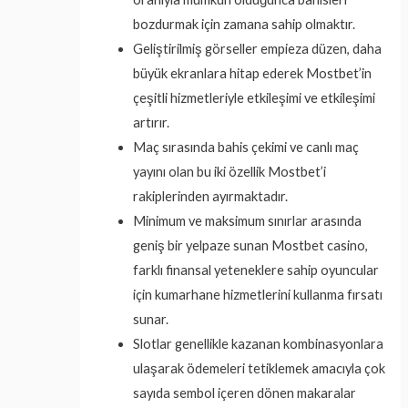
bozdurmak için zamana sahip olmaktır.
Geliştirilmiş görseller empieza düzen, daha
büyük ekranlara hitap ederek Mostbet’in
çeşitli hizmetleriyle etkileşimi ve etkileşimi
artırır.
Maç sırasında bahis çekimi ve canlı maç
yayını olan bu iki özellik Mostbet’i
rakiplerinden ayırmaktadır.
Minimum ve maksimum sınırlar arasında
geniş bir yelpaze sunan Mostbet casino,
farklı finansal yeteneklere sahip oyuncular
için kumarhane hizmetlerini kullanma fırsatı
sunar.
Slotlar genellikle kazanan kombinasyonlara
ulaşarak ödemeleri tetiklemek amacıyla çok
sayıda sembol içeren dönen makaralar