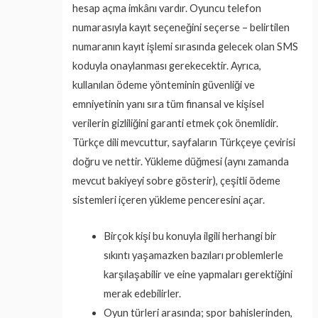
hesap açma imkânı vardır. Oyuncu telefon
numarasıyla kayıt seçeneğini seçerse – belirtilen
numaranın kayıt işlemi sırasında gelecek olan SMS
koduyla onaylanması gerekecektir. Ayrıca,
kullanılan ödeme yönteminin güvenliği ve
emniyetinin yanı sıra tüm finansal ve kişisel
verilerin gizliliğini garanti etmek çok önemlidir.
Türkçe dili mevcuttur, sayfaların Türkçeye çevirisi
doğru ve nettir. Yükleme düğmesi (aynı zamanda
mevcut bakiyeyi sobre gösterir), çeşitli ödeme
sistemleri içeren yükleme penceresini açar.
Birçok kişi bu konuyla ilgili herhangi bir
sıkıntı yaşamazken bazıları problemlerle
karşılaşabilir ve eine yapmaları gerektiğini
merak edebilirler.
Oyun türleri arasında; spor bahislerinden,