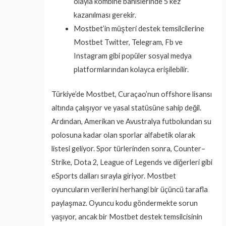
olayla kombine bahislerinde 5 kez
kazanılması gerekir.
Mostbet’in müşteri destek temsilcilerine
Mostbet Twitter, Telegram, Fb ve
Instagram gibi popüler sosyal medya
platformlarından kolayca erişilebilir.
Türkiye’de Mostbet, Curaçao’nun offshore lisansı
altında çalışıyor ve yasal statüsüne sahip değil.
Ardından, Amerikan ve Avustralya futbolundan su
polosuna kadar olan sporlar alfabetik olarak
listesi geliyor. Spor türlerinden sonra, Counter–
Strike, Dota 2, League of Legends ve diğerleri gibi
eSports dalları sırayla giriyor. Mostbet
oyuncuların verilerini herhangi bir üçüncü tarafla
paylaşmaz. Oyuncu kodu göndermekte sorun
yaşıyor, ancak bir Mostbet destek temsilcisinin