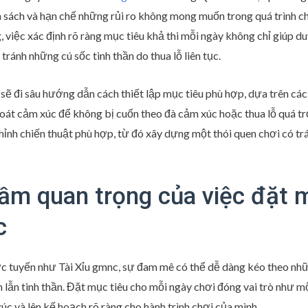
 sách và hạn chế những rủi ro không mong muốn trong quá trình chơ
 việc xác định rõ ràng mục tiêu khả thi mỗi ngày không chỉ giúp du
ránh những cú sốc tinh thần do thua lỗ liên tục.
 sẽ đi sâu hướng dẫn cách thiết lập mục tiêu phù hợp, dựa trên các
oát cảm xúc để không bị cuốn theo đà cảm xúc hoặc thua lỗ quá tr
chỉnh chiến thuật phù hợp, từ đó xây dựng một thói quen chơi có t
Tầm quan trọng của việc đặt m
c
ực tuyến như Tài Xỉu gmnc, sự đam mê có thể dễ dàng kéo theo nhữ
h lẫn tinh thần. Đặt mục tiêu cho mỗi ngày chơi đóng vai trò như m
úc và lên kế hoạch rõ ràng cho hành trình chơi của mình.