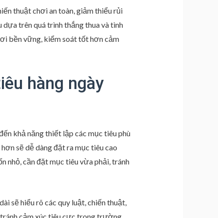
ến thuật chơi an toàn, giảm thiểu rủi
 dựa trên quá trình thắng thua và tình
 chơi bền vững, kiểm soát tốt hơn cảm
tiêu hàng ngày
 đến khả năng thiết lập các mục tiêu phù
n hơn sẽ dễ dàng đặt ra mục tiêu cao
ốn nhỏ, cần đặt mục tiêu vừa phải, tránh
i sẽ hiểu rõ các quy luật, chiến thuật,
ể tránh cảm xúc tiêu cực trong trường