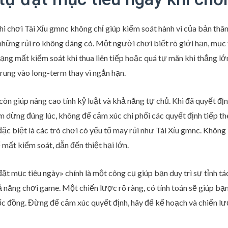
i chơi Tài Xỉu gmnc không chỉ giúp kiểm soát hành vi của bản thâ
 những rủi ro không đáng có. Một người chơi biết rõ giới hạn, mục 
trạng mất kiểm soát khi thua liên tiếp hoặc quá tự mãn khi thắng l
trung vào long-term thay vì ngắn hạn.
còn giúp nâng cao tính kỷ luật và khả năng tự chủ. Khi đã quyết đị
m dừng đúng lúc, không để cảm xúc chi phối các quyết định tiếp th
đặc biệt là các trò chơi có yếu tố may rủi như Tài Xỉu gmnc. Không
mất kiểm soát, dẫn đến thiệt hại lớn.
 đặt mục tiêu ngày» chính là một công cụ giúp bạn duy trì sự tỉnh t
ả năng chơi game. Một chiến lược rõ ràng, có tính toán sẽ giúp b
ốc đồng. Đừng để cảm xúc quyết định, hãy để kế hoạch và chiến lư