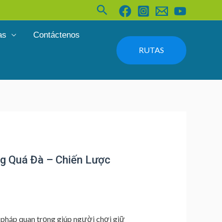
Buscar
as
Contáctenos
RUTAS
g Quá Đà – Chiến Lược
háp quan trọng giúp người chơi giữ