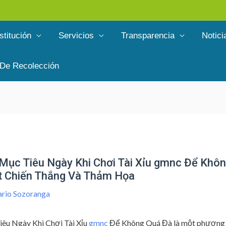
stitución
Servicios
Transparencia
Notici
 De Recolección
Mục Tiêu Ngày Khi Chơi Tài Xỉu gmnc Để Khôn
t Chiến Thắng Và Thảm Họa
rio Sozoranga
u Ngày Khi Chơi Tài Xỉu
gmnc
Để Không Quá Đà là một phương p