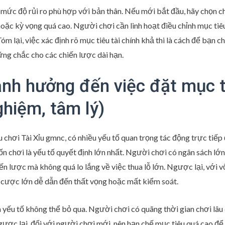
 mức độ rủi ro phù hợp với bản thân. Nếu mới bắt đầu, hãy chọn chi
hoặc kỳ vọng quá cao. Người chơi cần linh hoạt điều chỉnh mục tiêu
Tóm lại, việc xác định rõ mục tiêu tài chính khả thi là cách để bạn
ững chắc cho các chiến lược dài hạn.
ảnh hưởng đến việc đặt mục 
ghiệm, tâm lý)
u chơi Tài Xỉu gmnc, có nhiều yếu tố quan trọng tác động trực tiếp
vốn chơi là yếu tố quyết định lớn nhất. Người chơi có ngân sách lớ
iến lược mà không quá lo lắng về việc thua lỗ lớn. Ngược lại, với v
c cược lớn dễ dẫn đến thất vọng hoặc mất kiểm soát.
 yếu tố không thể bỏ qua. Người chơi có quãng thời gian chơi lâu dà
gược lại, đối với người chơi mới, nên hạn chế mục tiêu quá cao đ