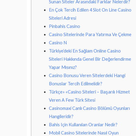
Sunan Siteler Arasındaki Farklar Nelerdir?
En Çok Tercih Edilen 4 Slot On Line Casino
Siteleri Adresi
Pinbahis Casino
Casino Sitelerinde Para Yatırma Ve Çekme
Casino N
Türkiye’deki En Sağlam Online Casino
Siteleri Hakkında Genel Bir Değerlendirme
Yapar Mısınız?
Casino Bonusu Veren Sitelerdeki Hangi
Bonuslar Tercih Edilmelidir?
Türkçe» «Casino Siteleri – Başarılı Hizmet
Veren A Few Türk Sitesi
Casinomaxi Canlı Casino Bölümü Oyunları
Hangileridir?
Bahis Için Kullanılan Oranlar Nedir?
Mobil Casino Sitelerinde Nasıl Oyun