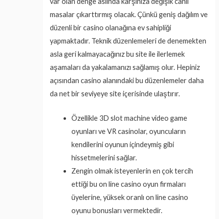
var olan denge aslında karşınıza değişik canlı
masalar çıkarttırmış olacak. Çünkü geniş dağılım ve
düzenli bir casino olanağına ev sahipliği
yapmaktadır. Teknik düzenlemeleri de denemekten
asla geri kalmayacağınız bu site ile ilerlemek
aşamaları da yakalamanızı sağlamış olur. Hepiniz
açısından casino alanındaki bu düzenlemeler daha
da net bir seviyeye site içerisinde ulaştırır.
Özellikle 3D slot machine video game
oyunları ve VR casinolar, oyuncuların
kendilerini oyunun içindeymiş gibi
hissetmelerini sağlar.
Zengin olmak isteyenlerin en çok tercih
ettiği bu on line casino oyun firmaları
üyelerine, yüksek oranlı on line casino
oyunu bonusları vermektedir.