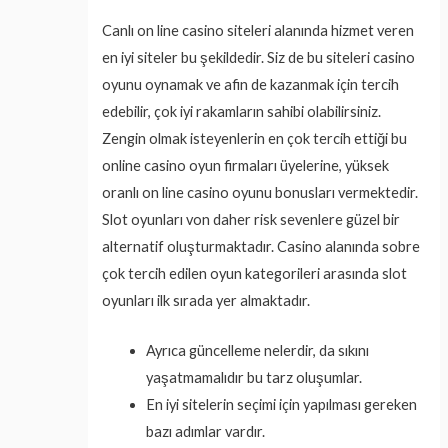
Canlı on line casino siteleri alanında hizmet veren
en iyi siteler bu şekildedir. Siz de bu siteleri casino
oyunu oynamak ve afin de kazanmak için tercih
edebilir, çok iyi rakamların sahibi olabilirsiniz.
Zengin olmak isteyenlerin en çok tercih ettiği bu
online casino oyun firmaları üyelerine, yüksek
oranlı on line casino oyunu bonusları vermektedir.
Slot oyunları von daher risk sevenlere güzel bir
alternatif oluşturmaktadır. Casino alanında sobre
çok tercih edilen oyun kategorileri arasında slot
oyunları ilk sırada yer almaktadır.
Ayrıca güncelleme nelerdir, da sıkını
yaşatmamalıdır bu tarz oluşumlar.
En iyi sitelerin seçimi için yapılması gereken
bazı adımlar vardır.