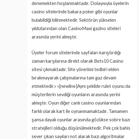
denemekten hoşlanmaktadır. Dolayısıyla üyelerin
casino sitelerinde bakara poker gibi oyunlar
bulabildiği bilinmektedir. Sektörün yükselen
yıldızlarından olan CasinoMaxi gazino siteleri
arasında yerini almıştır.
Üyeler forum sitelerinde sayfaları karıştırdığı
zaman karşılarına direkt olarak Bets10 Casino
sitesi çıkmaktadır. Site yönetimi tedbiri elden
bırakmayarak çalışmalarına tam gaz devam
etmektedir.» «[newline]Aynı şekilde rulet oyunu da
müşterilerin sevdiği oyunların arasında yerini
almıştır. Oyun diğer canlı casino oyunlarından
farklı olarak kart ile oynanmamaktadır. Tamamen
şansa dayalı oyunlar arasında gözükse sobre bazı
stratejileri olduğu düşünülmektedir. Pek çok bahis
sever çıkan sayıları not alarak bazı algoritmalar