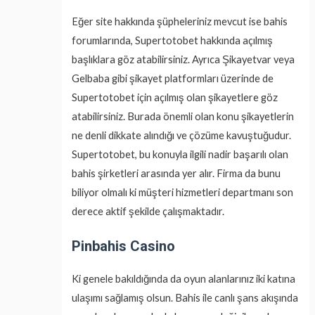
Eğer site hakkında şüpheleriniz mevcut ise bahis
forumlarında, Supertotobet hakkında açılmış
başlıklara göz atabilirsiniz. Ayrıca Şikayetvar veya
Gelbaba gibi şikayet platformları üzerinde de
Supertotobet için açılmış olan şikayetlere göz
atabilirsiniz. Burada önemli olan konu şikayetlerin
ne denli dikkate alındığı ve çözüme kavuştuğudur.
Supertotobet, bu konuyla ilgili nadir başarılı olan
bahis şirketleri arasında yer alır. Firma da bunu
biliyor olmalı ki müşteri hizmetleri departmanı son
derece aktif şekilde çalışmaktadır.
Pinbahis Casino
Ki genele bakıldığında da oyun alanlarınız iki katına
ulaşımı sağlamış olsun. Bahis ile canlı şans akışında