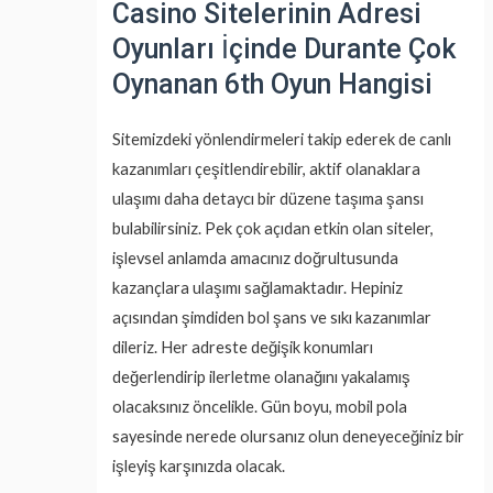
Casino Sitelerinin Adresi
Oyunları İçinde Durante Çok
Oynanan 6th Oyun Hangisi
Sitemizdeki yönlendirmeleri takip ederek de canlı
kazanımları çeşitlendirebilir, aktif olanaklara
ulaşımı daha detaycı bir düzene taşıma şansı
bulabilirsiniz. Pek çok açıdan etkin olan siteler,
işlevsel anlamda amacınız doğrultusunda
kazançlara ulaşımı sağlamaktadır. Hepiniz
açısından şimdiden bol şans ve sıkı kazanımlar
dileriz. Her adreste değişik konumları
değerlendirip ilerletme olanağını yakalamış
olacaksınız öncelikle. Gün boyu, mobil pola
sayesinde nerede olursanız olun deneyeceğiniz bir
işleyiş karşınızda olacak.