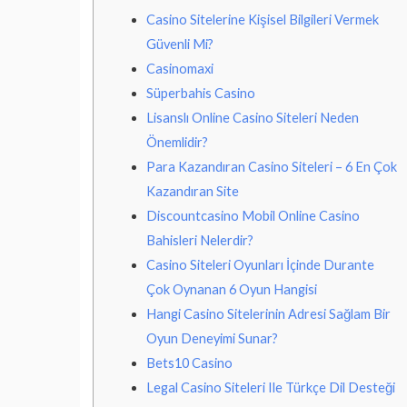
Casino Sitelerine Kişisel Bilgileri Vermek
Güvenli Mi?
Casinomaxi
Süperbahis Casino
Lisanslı Online Casino Siteleri Neden
Önemlidir?
Para Kazandıran Casino Siteleri – 6 En Çok
Kazandıran Site
Discountcasino Mobil Online Casino
Bahisleri Nelerdir?
Casino Siteleri Oyunları İçinde Durante
Çok Oynanan 6 Oyun Hangisi
Hangi Casino Sitelerinin Adresi Sağlam Bir
Oyun Deneyimi Sunar?
Bets10 Casino
Legal Casino Siteleri Ile Türkçe Dil Desteği