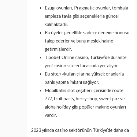
Ezugi oyunları, Pragmatic oyunlar, tombala
empieza tavla gibi seçeneklerle güncel
kalmaktadır.
Bu üyeler genellikle sadece deneme bonusu
talep ederler ve bunu meslek haline
getirmişlerdir.
Tipobet Online casino, Türkiye’de durante
yeni casino siteleri arasında yer alıyor.
Bu site,» «kullanıcılarına yüksek oranlarla
bahis yapma imkanı sağlıyor.
Mobilbahis slot çeşitleri içerisinde route
777, fruit party, berry shop, sweet paz ve
aloha holiday gibi popüler makine oyunları
vardır.
2023 yılında casino sektörünün Türkiye’de daha da