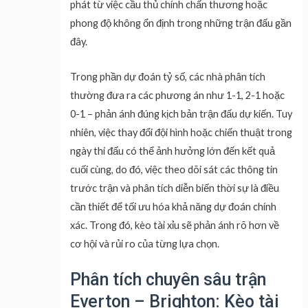
phát từ việc cầu thủ chính chấn thương hoặc
phong độ không ổn định trong những trận đấu gần
đây.
Trong phần dự đoán tỷ số, các nhà phân tích
thường đưa ra các phương án như 1-1, 2-1 hoặc
0-1 – phản ánh đúng kịch bản trận đấu dự kiến. Tuy
nhiên, việc thay đổi đội hình hoặc chiến thuật trong
ngày thi đấu có thể ảnh hưởng lớn đến kết quả
cuối cùng, do đó, việc theo dõi sát các thông tin
trước trận và phân tích diễn biến thời sự là điều
cần thiết để tối ưu hóa khả năng dự đoán chính
xác. Trong đó, kèo tài xỉu sẽ phản ánh rõ hơn về
cơ hội và rủi ro của từng lựa chọn.
Phân tích chuyên sâu trận
Everton – Brighton: Kèo tài