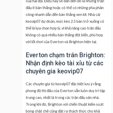
của hai đội. Điều này sẽ dẫn đến đó là những trận
đấu ít bàn thắng hoặc có thể có những pha phản
công nhanh dẫn đến bàn thắng xen kẽ. Nhà cái
keovip07 dự đoán, mức kèo 2.5 bàn trở xuống có
thể là lựa chọn hợp lý, vì khả năng cao trận đấu
không có quá nhiều bàn thắng đột biến, phù hợp
với lối chơi của Everton và Brighton hiện tại.
Everton chạm trán Brighton:
Nhận định kèo tài xỉu từ các
chuyên gia keovip07
Các chuyên gia từ keovip07 đặc biệt lưu ý rằng,
phong độ thi đấu của Everton vẫn luôn duy trì tập
trung cao, nhất là trong các trận đấu sân nhà.
Trong khi đó, Brighton với chiến thuật kiểm soát
bóng chặt chẽ cũng đặt ra thách thức cho khả