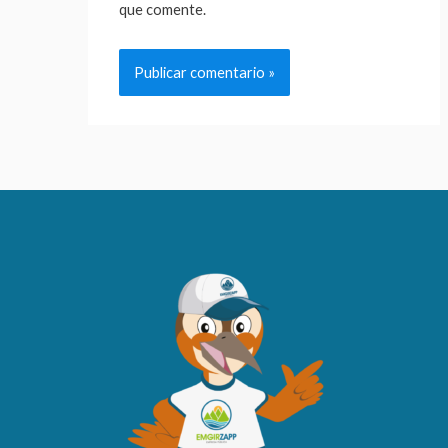
que comente.