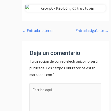
←
Entrada anterior
Entrada siguiente
→
Deja un comentario
Tu dirección de correo electrónico no será
publicada.
Los campos obligatorios están
marcados con
*
Escribe
aquí...