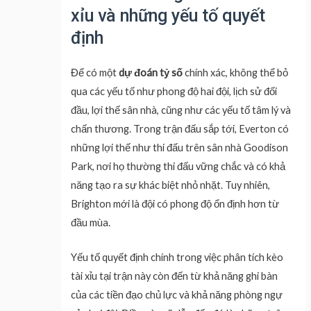
xỉu và những yếu tố quyết
định
Để có một
dự đoán tỷ số
chính xác, không thể bỏ
qua các yếu tố như phong độ hai đội, lịch sử đối
đầu, lợi thế sân nhà, cũng như các yếu tố tâm lý và
chấn thương. Trong trận đấu sắp tới, Everton có
những lợi thế như thi đấu trên sân nhà Goodison
Park, nơi họ thường thi đấu vững chắc và có khả
năng tạo ra sự khác biệt nhỏ nhặt. Tuy nhiên,
Brighton mới là đội có phong độ ổn định hơn từ
đầu mùa.
Yếu tố quyết định chính trong việc phân tích kèo
tài xỉu tại trận này còn đến từ khả năng ghi bàn
của các tiền đạo chủ lực và khả năng phòng ngự