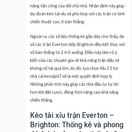
năng tấn công của đội chủ nhà. Nhận định này giúp
dự đoán kèo tài xỉu sẽ phù hợp với các trận có tính
chiến thuật cao, ít bàn thắng.
Ngoài ra, các số liệu thống kê gần đây cho thấy, đa
số các trận Everton tiếp Brighton đều kết thúc với
số bàn thắng từ 2 trở xuống. Điều này làm rõ ý
kiến của các chuyên gia về khả năng trận đấu sẽ
không nổ tài quá lớn, do đó, lựa chọn Xỉu 2.5 từ
nhà cái keovip07 sẽ là một quyết định hợp lý.
Những phân tích này giúp các nhà đầu tư tự tin
hơn khi đặt cược, đồng thời nâng cao khả năng
chiến thắng.
Kèo tài xỉu trận Everton –
Brighton: Thống kê và phong