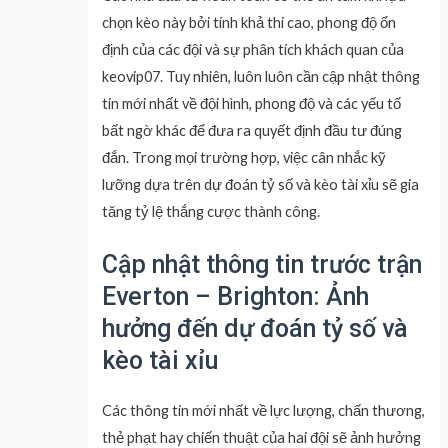
chọn kèo này bởi tính khả thi cao, phong độ ổn
định của các đội và sự phân tích khách quan của
keovip07. Tuy nhiên, luôn luôn cần cập nhật thông
tin mới nhất về đội hình, phong độ và các yếu tố
bất ngờ khác để đưa ra quyết định đầu tư đúng
đắn. Trong mọi trường hợp, việc cân nhắc kỹ
lưỡng dựa trên dự đoán tỷ số và kèo tài xỉu sẽ gia
tăng tỷ lệ thắng cược thành công.
Cập nhật thông tin trước trận
Everton – Brighton: Ảnh
hưởng đến dự đoán tỷ số và
kèo tài xỉu
Các thông tin mới nhất về lực lượng, chấn thương,
thẻ phạt hay chiến thuật của hai đội sẽ ảnh hưởng