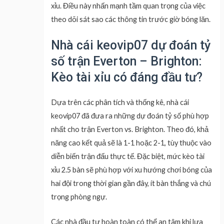
xỉu. Điều này nhấn mạnh tầm quan trọng của việc
theo dõi sát sao các thông tin trước giờ bóng lăn.
Nhà cái keovip07 dự đoán tỷ
số trận Everton – Brighton:
Kèo tài xỉu có đáng đầu tư?
Dựa trên các phân tích và thống kê, nhà cái
keovip07 đã đưa ra những dự đoán tỷ số phù hợp
nhất cho trận Everton vs. Brighton. Theo đó, khả
năng cao kết quả sẽ là 1-1 hoặc 2-1, tùy thuộc vào
diễn biến trận đấu thực tế. Đặc biệt, mức kèo tài
xỉu 2.5 bàn sẽ phù hợp với xu hướng chơi bóng của
hai đội trong thời gian gần đây, ít bàn thắng và chú
trọng phòng ngự.
Các nhà đầu tư hoàn toàn có thể an tâm khi lựa