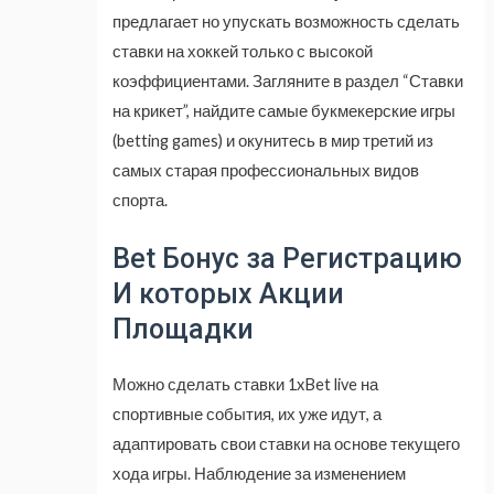
предлагает но упускать возможность сделать
ставки на хоккей только с высокой
коэффициентами. Загляните в раздел “Ставки
на крикет”, найдите самые букмекерские игры
(betting games) и окунитесь в мир третий из
самых старая профессиональных видов
спорта.
Bet Бонус за Регистрацию
И которых Акции
Площадки
Можно сделать ставки 1xBet live на
спортивные события, их уже идут, а
адаптировать свои ставки на основе текущего
хода игры. Наблюдение за изменением