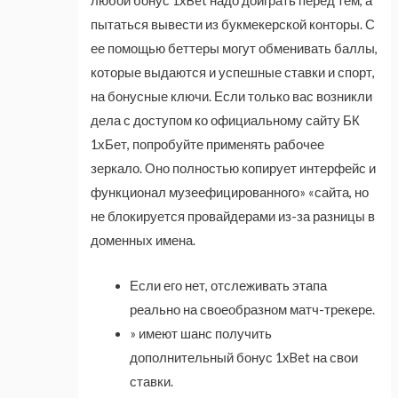
любой бонус 1xBet надо доиграть перед тем, а
пытаться вывести из букмекерской конторы. С
ее помощью беттеры могут обменивать баллы,
которые выдаются и успешные ставки и спорт,
на бонусные ключи. Если только вас возникли
дела с доступом ко официальному сайту БК
1хБет, попробуйте применять рабочее
зеркало. Оно полностью копирует интерфейс и
функционал музеефицированного» «сайта, но
не блокируется провайдерами из-за разницы в
доменных имена.
Если его нет, отслеживать этапа
реально на своеобразном матч-трекере.
» имеют шанс получить
дополнительный бонус 1xBet на свои
ставки.