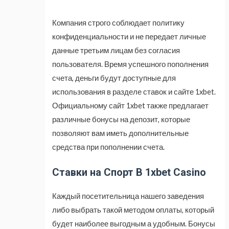
Компания строго соблюдает политику
конфиденциальности и не передает личные
данные третьим лицам без согласия
пользователя. Время успешного пополнения
счета, деньги будут доступные для
использования в разделе ставок и сайте 1xbet.
Официальному сайт 1xbet также предлагает
различные бонусы на депозит, которые
позволяют вам иметь дополнительные
средства при пополнении счета.
Ставки на Спорт В 1xbet Casino
Каждый посетительница нашего заведения
либо выбрать такой методом оплаты, который
будет наиболее выгодным а удобным. Бонусы