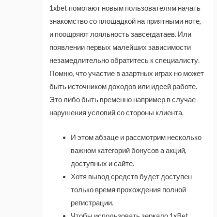
1xbet помогают новым пользователям начать
знакомство со площадкой на приятными ноте,
и поощряют лояльность завсегдатаев. Или
появлении первых малейших зависимости
незамедлительно обратитесь к специалисту.
Помню, что участие в азартных играх но может
быть источником доходов или идеей работе.
Это либо быть временно например в случае
нарушения условий со стороны клиента.
И этом абзаце и рассмотрим несколько
важном категорий бонусов а акций,
доступных и сайте.
Хотя вывод средств будет доступен
только время прохождения полной
регистрации.
Чтобы использовать зеркало 1xBet