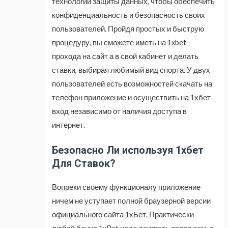
технологии защиты данных, чтобы обеспечить
конфиденциальность и безопасность своих
пользователей. Пройдя простых и быструю
процедуру, вы сможете иметь на 1xbet
прохода на сайт а в свой кабинет и делать
ставки, выбирая любимый вид спорта. У двух
пользователей есть возможностей скачать на
телефон приложение и осуществить на 1хбет
вход независимо от наличия доступа в
интернет.
Безопасно Ли используя 1хбет
Для Ставок?
Вопреки своему функционалу приложение
ничем не уступает полной браузерной версии
официального сайта 1хБет. Практически