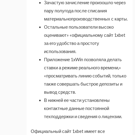
Зачастую зачисление произошло через
пару полугода после списания
материальнопроизводственных с карты.
Остальные пользователи высоко
оценивают» «официальному сайт 1xbet
за его удобство а простоту
использования.
Приложение 1xWin позволяла делать
ставки а режиме реального времени,»
«просматривать линию событий, только
также совершать быстрое депозиты и
вывод средств.
В нижней ее части установлены
контактные данные постоянной
техподдержки и сведения о лицензии.
Официальный сайт 1xbet имеет все