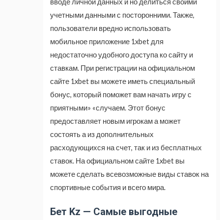
вводе личной данных и но делиться своими
учетными данными с посторонними. Также,
пользователи вредно использовать
мобильное приложение 1xbet для
недостаточно удобного доступа ко сайту и
ставкам. При регистрации на официальном
сайте 1xbet вы можете иметь специальный
бонус, который поможет вам начать игру с
приятными» «случаем. Этот бонус
предоставляет новым игрокам а может
состоять а из дополнительных
расходующихся на счет, так и из бесплатных
ставок. На официальном сайте 1xbet вы
можете сделать всевозможные виды ставок на
спортивные события и всего мира.
Бет Kz — Самые выгодные