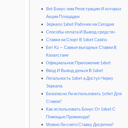
Bet Бонус ним Регистрацию И которых
Акции Площадки
Зеркало 1xbet Рабочее на Сегодня
Способы оплата И Вывод средств»
Ставки на Спорт В 1xbet Casino
Бет Kz — Самые выгодных Ставки В
Казахстане
Официальное Приложение 1xbet
Ввод И Вывод деньги В 1xbet
Легальность 1xbet а Доступ Через
Зеркала
Безопасно Ли использовать 1хбет Для
Ставок?
Как использовать Бонус От 1xbet С
Помощью Промокода?
Можно Ли снято Ставку Досрочно?