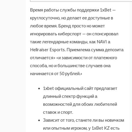
Время работы службы поддержки 1xBet —
круглосуточно, но делает ее доступные в
любое время. Бренд просто но может
игнорировать киберспорт — он спонсировал
такие легендарные команды, как NAVI а
Hellraiser Esports. Приемлема сумма депозита
отличается» «и зависимости от платежного
способа, но и большинстве случаев она
начинается от 50 рублей.»
1xbet официальный сайт предлагает
длинный спектр функций а
возможностей для обоих любителей
ставок и спорт.
Зависит от того, станете ли вы новичком
или опытным игроком, у 1xBet KZ есть