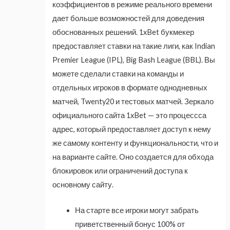
коэффициентов в режиме реального времени
дает больше возможностей для доведения
обоснованных решений. 1xBet букмекер
предоставляет ставки на такие лиги, как Indian
Premier League (IPL), Big Bash League (BBL). Вы
можете сделали ставки на команды и
отдельных игроков в формате однодневных
матчей, Twenty20 и тестовых матчей. Зеркало
официального сайта 1xBet — это процессса
адрес, который предоставляет доступ к нему
же самому контенту и функциональности, что и
на варианте сайте. Оно создается для обхода
блокировок или ограничений доступа к
основному сайту.
На старте все игроки могут забрать
приветственный бонус 100% от