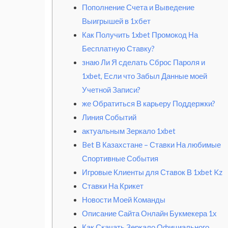
Пополнение Счета и Выведение
Выигрышей в 1хбет
Как Получить 1xbet Промокод На
Бесплатную Ставку?
знаю Ли Я сделать Сброс Пароля и
1xbet, Если что Забыл Данные моей
Учетной Записи?
же Обратиться В карьеру Поддержки?
Линия Событий
актуальным Зеркало 1xbet
Bet В Казахстане – Ставки На любимые
Спортивные События
Игровые Клиенты для Ставок В 1xbet Kz
Ставки На Крикет
Новости Моей Команды
Описание Сайта Онлайн Букмекера 1х
Как Скачать Зеркало Официального