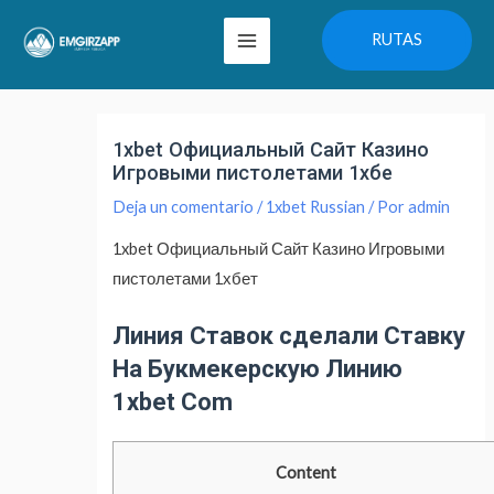
Ir
Main
RUTAS
al
Menu
contenido
Navegación
de
1xbet Официальный Сайт Казино
entradas
Игровыми пистолетами 1хбе
Deja un comentario
/
1xbet Russian
/ Por
admin
1xbet Официальный Сайт Казино Игровыми
пистолетами 1хбет
Линия Ставок сделали Ставку
На Букмекерскую Линию
1xbet Com
Content