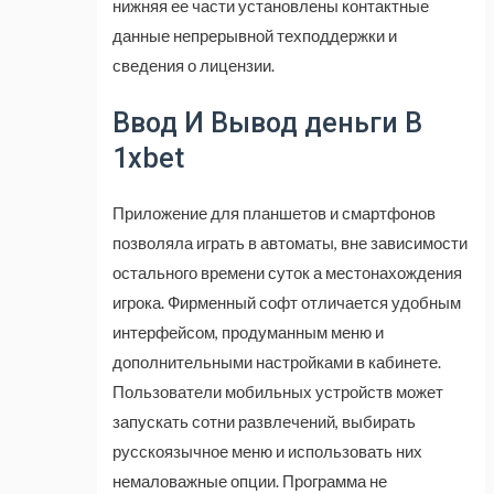
нижняя ее части установлены контактные
данные непрерывной техподдержки и
сведения о лицензии.
Ввод И Вывод деньги В
1xbet
Приложение для планшетов и смартфонов
позволяла играть в автоматы, вне зависимости
остального времени суток а местонахождения
игрока. Фирменный софт отличается удобным
интерфейсом, продуманным меню и
дополнительными настройками в кабинете.
Пользователи мобильных устройств может
запускать сотни развлечений, выбирать
русскоязычное меню и использовать них
немаловажные опции. Программа не