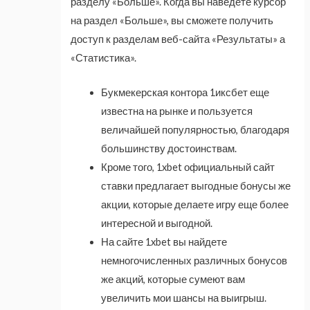
разделу «Больше». Когда вы наведете курсор
на раздел «Больше», вы сможете получить
доступ к разделам веб-сайта «Результаты» а
«Статистика».
Букмекерская контора 1иксбет еще
известна на рынке и пользуется
величайшей популярностью, благодаря
большинству достоинствам.
Кроме того, 1xbet официальный сайт
ставки предлагает выгодные бонусы же
акции, которые делаете игру еще более
интересной и выгодной.
На сайте 1xbet вы найдете
немногочисленных различных бонусов
же акций, которые сумеют вам
увеличить мои шансы на выигрыш.