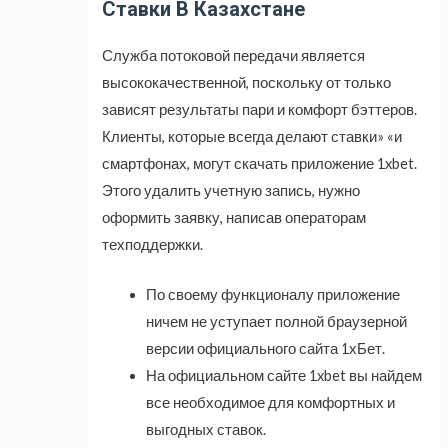
Ставки В Казахстане
Служба потоковой передачи является
высококачественной, поскольку от только
зависят результаты пари и комфорт бэттеров.
Клиенты, которые всегда делают ставки» «и
смартфонах, могут скачать приложение 1xbet.
Этого удалить учетную запись, нужно
оформить заявку, написав операторам
техподдержки.
По своему функционалу приложение
ничем не уступает полной браузерной
версии официального сайта 1хБет.
На официальном сайте 1xbet вы найдем
все необходимое для комфортных и
выгодных ставок.