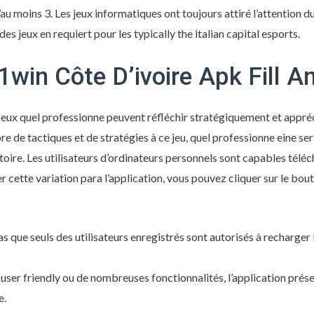
au moins 3. Les jeux informatiques ont toujours attiré l’attention 
es jeux en requiert pour les typically the italian capital esports.
1win Côte D’ivoire Apk Fill A
ceux quel professionne peuvent réfléchir stratégiquement et appréci
 de tactiques et de stratégies à ce jeu, quel professionne eine se
toire. Les utilisateurs d’ordinateurs personnels sont capables téléch
ser cette variation para l’application, vous pouvez cliquer sur le bou
as que seuls des utilisateurs enregistrés sont autorisés à recharger 
user friendly ou de nombreuses fonctionnalités, l’application prése
e.