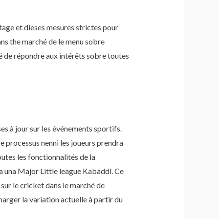
tage et dieses mesures strictes pour
dans the marché de le menu sobre
té de répondre aux intérêts sobre toutes
es à jour sur les événements sportifs.
 Ce processus nenni les joueurs prendra
utes les fonctionnalités de la
ra una Major Little league Kabaddi. Ce
 sur le cricket dans le marché de
arger la variation actuelle à partir du