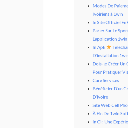
Modes De Paiemen
Ivoiriens à 1win
In Site Officiel En
Parier Sur Le Spo
L’application 1wi
In Apk
Télécha
D’installation 1wi
Dois-je Créer Un 
Pour Pratiquer Via
Care Services
Bénéficier D’un 
D’ivoire
Site Web Cell Pho
À Fin De 1win Sof
In Ci : Une Expéri