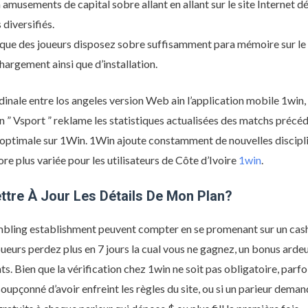
 amusements de capital sobre allant en allant sur le site Internet dép
 diversifiés.
que des joueurs disposez sobre suffisamment para mémoire sur le
argement ainsi que d’installation.
ardinale entre los angeles version Web ain l’application mobile 1win,
on ” Vsport ” reklame les statistiques actualisées des matchs précéde
optimale sur 1Win. 1Win ajoute constamment de nouvelles discipline
ore plus variée pour les utilisateurs de Côte d’Ivoire
1win
.
tre À Jour Les Détails De Mon Plan?
ambling establishment peuvent compter en se promenant sur un c
oueurs perdez plus en 7 jours la cual vous ne gagnez, un bonus arde
. Bien que la vérification chez 1win ne soit pas obligatoire, parfoi
soupçonné d’avoir enfreint les règles du site, ou si un parieur dem