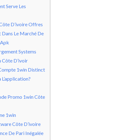
t Serve Les
 Côte D’ivoire Offres
rt Dans Le Marché De
n Apk
rgement Systems
n Côte D’ivoir
Compte 1win Distinct
 L’application?
Code Promo 1win Côte
ne 1win
tware Côte D’ivoire
ence De Pari Inégalée