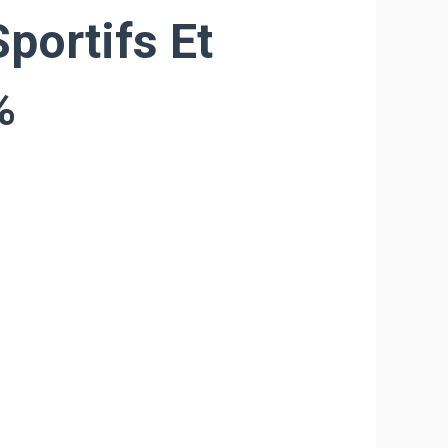
Sportifs Et
%