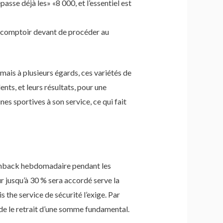
asse déjà les» «8 000, et l’essentiel est
 comptoir devant de procéder au
 mais à plusieurs égards, ces variétés de
nts, et leurs résultats, pour une
s sportives à son service, ce qui fait
ashback hebdomadaire pendant les
ur jusqu’à 30 % sera accordé serve la
s the service de sécurité l’exige. Par
ande le retrait d’une somme fundamental.