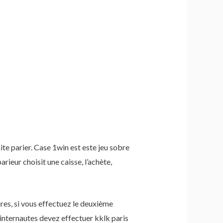
te parier. Case 1win est este jeu sobre
arieur choisit une caisse, l’achète,
es, si vous effectuez le deuxième
internautes devez effectuer kklk paris