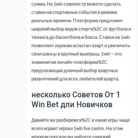
сумма. На 1win севилестр можете сделать
ставки на спортивные события в режиме
реальные времени. Платформа предложил
широкий выбор видов спорта%2C от футбола и
тенниса до баскетбола и бокса. Ставки на 1win
позволяют игрокам испытал азарт и увеличить
свои шансы в крупный выигрыш. 1win – это
знаменитая онлайн-платформа%2C
предлагающая длинный выбор азартных
развлечений для всех любителей азарта.
несколько Советов От 1
Win Bet дли Новичков
Давайте же разберемся%2C в какие игры чаще
всего играют игроки 1win live casino. На этом
игровом портале вы найдете широкий