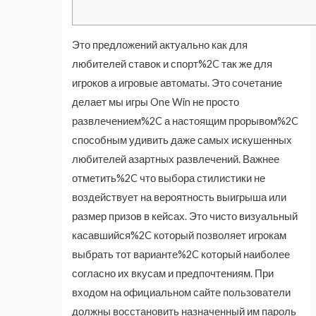
Это предложений актуально как для
любителей ставок и спорт%2C так же для
игроков а игровые автоматы. Это сочетание
делает мы игры One Win не просто
развлечением%2C а настоящим прорывом%2C
способным удивить даже самых искушенных
любителей азартных развлечений. Важнее
отметить%2C что выбора стилистики не
воздействует на вероятность выигрыша или
размер призов в кейсах. Это чисто визуальный
касавшийся%2C который позволяет игрокам
выбрать тот варианте%2C который наиболее
согласно их вкусам и предпочтениям. При
входом на официальном сайте пользователи
должны восстановить назначенный им пароль