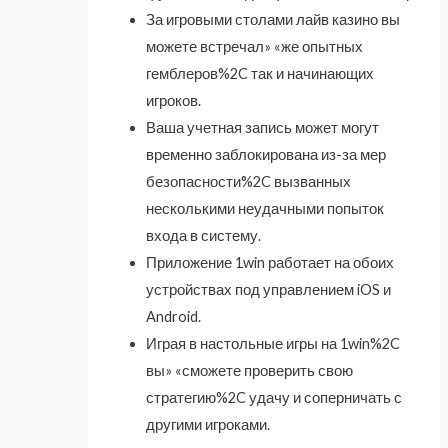
За игровыми столами лайв казино вы
можете встречал» «же опытных
гемблеров%2C так и начинающих
игроков.
Ваша учетная запись может могут
временно заблокирована из-за мер
безопасности%2C вызванных
несколькими неудачными попыток
входа в систему.
Приложение 1win работает на обоих
устройствах под управлением iOS и
Android.
Играя в настольные игры на 1win%2C
вы» «сможете проверить свою
стратегию%2C удачу и соперничать с
другими игроками.