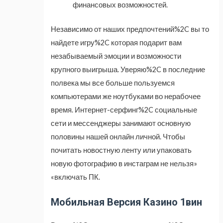
финансовых возможностей.
Независимо от наших предпочтений%2C вы то
найдете игру%2C которая подарит вам
незабываемый эмоции и возможности
крупного выигрыша. Уверяю%2C в последние
полвека мы все больше пользуемся
компьютерами же ноутбуками во нерабочее
время. Интернет-серфинг%2C социальные
сети и мессенджеры занимают основную
половины нашей онлайн личной. Чтобы
почитать новостную ленту или упаковать
новую фотографию в инстаграм не нельзя»
«включать ПК.
Мобильная Версия Казино 1вин