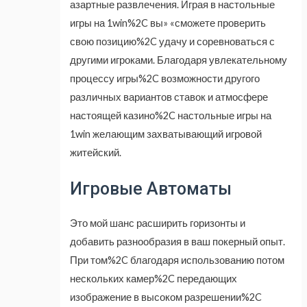
азартные развлечения. Играя в настольные
игры на 1win%2C вы» «сможете проверить
свою позицию%2C удачу и соревноваться с
другими игроками. Благодаря увлекательному
процессу игры%2C возможности другого
различных вариантов ставок и атмосфере
настоящей казино%2C настольные игры на
1win желающим захватывающий игровой
житейский.
Игровые Автоматы
Это мой шанс расширить горизонты и
добавить разнообразия в ваш покерный опыт.
При том%2C благодаря использованию потом
нескольких камер%2C передающих
изображение в высоком разрешении%2C