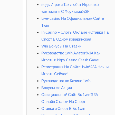
ведь Игроки Так любят Игровые»
«автоматы С Фруктами%3F
Live-casino На Официальном Сайте
1win
In Casino – Слоты Онлайн и Ставки На
Спорт В Одном изваринская
Win Бонусы На Ставки
Руководство 1win Aviator%3A Как
Играть и Игру Casino Crash Game
Регистрация На Сайте 1win%3A Начни
Играть Сейчас!
Руководства по Казино 1win
Бонусы же Акции
Официальный Сайт Бк 1win%3A
Онлайн Ставки На Спорт
Ставки и Спорт В Бк 1win