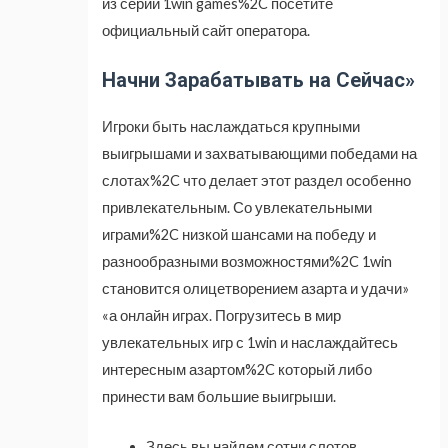
из серии 1win games%2C посетите
официальный сайт оператора.
Начни Зарабатывать на Сейчас»
Игроки быть наслаждаться крупными
выигрышами и захватывающими победами на
слотах%2C что делает этот раздел особенно
привлекательным. Со увлекательными
играми%2C низкой шансами на победу и
разнообразными возможностями%2C 1win
становится олицетворением азарта и удачи»
«а онлайн играх. Погрузитесь в мир
увлекательных игр с 1win и наслаждайтесь
интересным азартом%2C который либо
принести вам большие выигрыши.
Здесь вы найдем сотни слотов