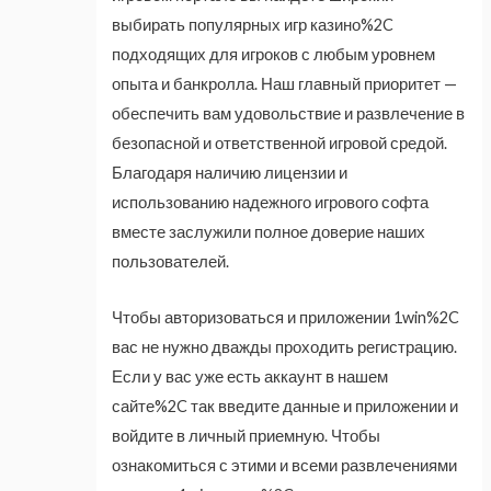
выбирать популярных игр казино%2C
подходящих для игроков с любым уровнем
опыта и банкролла. Наш главный приоритет —
обеспечить вам удовольствие и развлечение в
безопасной и ответственной игровой средой.
Благодаря наличию лицензии и
использованию надежного игрового софта
вместе заслужили полное доверие наших
пользователей.
Чтобы авторизоваться и приложении 1win%2C
вас не нужно дважды проходить регистрацию.
Если у вас уже есть аккаунт в нашем
сайте%2C так введите данные и приложении и
войдите в личный приемную. Чтобы
ознакомиться с этими и всеми развлечениями