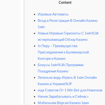
Content
Игровые Автоматы
Вход а Регистрация В Онлайн Казино
1win
Новые Игровые Горизонты С 1win%3A
исчерпывающий Обзор Казино
In Перу – Преимущества
Присоединения к Букмекерской
Конторе и Казино
Бонусы 1win%3A Программа
Поощрения Казино
Легально ведь Играть В 1win Онлайн
Казино а Украине%3F
еще Советов От 1 Win Bet дли Новичков
Начни Зарабатывать и Сейчас»
Мобильная Версия Казино 1вин