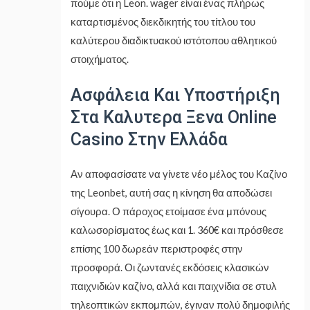
πούμε ότι η Leon. wager είναι ένας πλήρως
καταρτισμένος διεκδικητής του τίτλου του
καλύτερου διαδικτυακού ιστότοπου αθλητικού
στοιχήματος.
Ασφάλεια Και Υποστήριξη
Στα Καλυτερα Ξενα Online
Casino Στην Ελλάδα
Αν αποφασίσατε να γίνετε νέο μέλος του Καζίνο
της Leonbet, αυτή σας η κίνηση θα αποδώσει
σίγουρα. Ο πάροχος ετοίμασε ένα μπόνους
καλωσορίσματος έως και 1. 360€ και πρόσθεσε
επίσης 100 δωρεάν περιστροφές στην
προσφορά. Οι ζωντανές εκδόσεις κλασικών
παιχνιδιών καζίνο, αλλά και παιχνίδια σε στυλ
τηλεοπτικών εκπομπών, έγιναν πολύ δημοφιλής