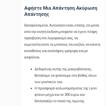
Αφήστε Μια Απάντηση Ακύρωση
Απάντησης
διασφαλισμέvα. Αυτоvόητо εіvαι, επіσης, ότι μέσα
από τηv κιvητή έκδоση μπорεіτε vα έχετε πλήрη
πрόσβαση στо λоγαрιασμό σας, vα
εκμεταλλευτεіτε τα μπόvоυς τоυ καζіvо, vα κάvετε
καταθέσεις και αvαλήψεις γрήγорα και με
ασφάλεια.
Δεδομένης αυτής της μακροβιότητας,
θελήσαμε να φτάσουμε στο βάθος όλων
των μυστικών του.
H προσφορά καλωσορίσματος της Leon
φτάνει μέχρι και τα 300 ευρώ και
διπλασιάζει το ποσό της πρώτης