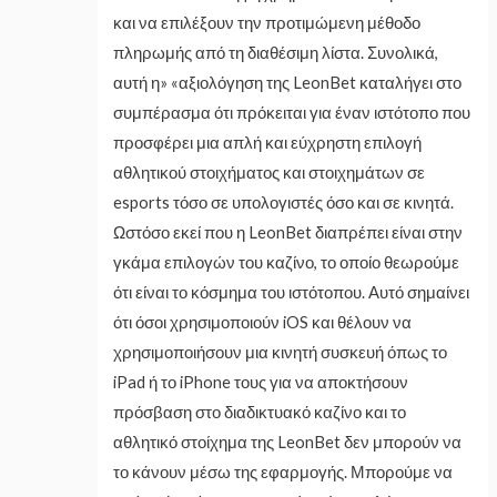
και να επιλέξουν την προτιμώμενη μέθοδο
πληρωμής από τη διαθέσιμη λίστα. Συνολικά,
αυτή η» «αξιολόγηση της LeonBet καταλήγει στο
συμπέρασμα ότι πρόκειται για έναν ιστότοπο που
προσφέρει μια απλή και εύχρηστη επιλογή
αθλητικού στοιχήματος και στοιχημάτων σε
esports τόσο σε υπολογιστές όσο και σε κινητά.
Ωστόσο εκεί που η LeonBet διαπρέπει είναι στην
γκάμα επιλογών του καζίνο, το οποίο θεωρούμε
ότι είναι το κόσμημα του ιστότοπου. Αυτό σημαίνει
ότι όσοι χρησιμοποιούν iOS και θέλουν να
χρησιμοποιήσουν μια κινητή συσκευή όπως το
iPad ή το iPhone τους για να αποκτήσουν
πρόσβαση στο διαδικτυακό καζίνο και το
αθλητικό στοίχημα της LeonBet δεν μπορούν να
το κάνουν μέσω της εφαρμογής. Μπορούμε να