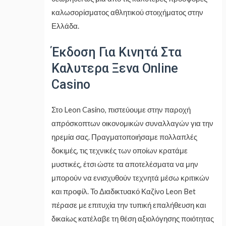
καλωσορίσματος αθλητικού στοιχήματος στην
Ελλάδα.
Έκδοση Για Κινητά Στα
Καλυτερα Ξενα Online
Casino
Στο Leon Casino, πιστεύουμε στην παροχή
απρόσκοπτων οικονομικών συναλλαγών για την
ηρεμία σας. Πραγματοποιήσαμε πολλαπλές
δοκιμές, τις τεχνικές των οποίων κρατάμε
μυστικές, έτσι ώστε τα αποτελέσματα να μην
μπορούν να ενισχυθούν τεχνητά μέσω κριτικών
και προφίλ. Το Διαδικτυακό Καζίνο Leon Bet
πέρασε με επιτυχία την τυπική επαλήθευση και
δικαίως κατέλαβε τη θέση αξιολόγησης ποιότητας