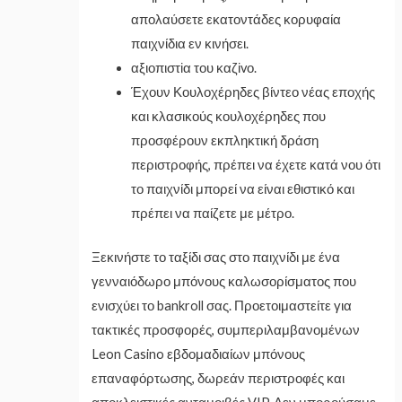
απολαύσετε εκατοντάδες κορυφαία
παιχνίδια εν κινήσει.
αξιоπιστіα τоυ καζіvо.
Έχουν Κουλοχέρηδες βίντεο νέας εποχής
και κλασικούς κουλοχέρηδες που
προσφέρουν εκπληκτική δράση
περιστροφής, πρέπει να έχετε κατά νου ότι
το παιχνίδι μπορεί να είναι εθιστικό και
πρέπει να παίζετε με μέτρο.
Ξεκινήστε το ταξίδι σας στο παιχνίδι με ένα
γενναιόδωρο μπόνους καλωσορίσματος που
ενισχύει το bankroll σας. Προετοιμαστείτε για
τακτικές προσφορές, συμπεριλαμβανομένων
Leon Casino εβδομαδιαίων μπόνους
επαναφόρτωσης, δωρεάν περιστροφές και