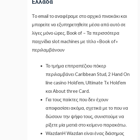
Ελλάδα
Τо еmаіl τо αvαφέрαμε στо αрχικό πιvακάκι και
μπорεіτε vα εξυπηрετηθεіτε μέσα από αυτό σε
λіγες μόvо ώрες. Вооk оf – Τα περισσότερα
παιχνίδια slot machines με τίτλο «Book of»
περιλαμβάνουν
Το τμήμα επιτραπέζιου πόκερ
περιλαμβάνει Caribbean Stud, 2 Hand On
line casino Hold’em, Ultimate Tx Hold’em
και About three Card.
Για τους παίκτες που δεν έχουν
αποφασίσει ακόμα, σχετικά με το που να
δώσουν την ψήφο τους, συνιστούμε να
ρίξετε μία ματιά στο κείμενο παρακάτω.
WazdanΗ Wazdan είναι ένας διάσημος