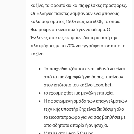
καζίνο, τα φρουτάκια και τις φρέσκες προσφορές.
Οι Έλληνες παίκτες λαμβάνουν ένα μπόνους
καλωσορίσματος 150% έως και 600€, το οποίο
θεωρούμε ότι είναι πολύ γενναιόδωρο. Οι
Έλληνες παίκτες εκτιμούν ιδιαίτερα αυτή την
πλατφόρμα, με το 70% να εγγράφεται σε αυτό το
καζίνο.
Τα παιχνίδια τζάκποτ είναι πιθανό να είναι
από τα πιο δημοφιλή για όσους μπαίνουν
στον ιστότοπο του καζίνο Leon. bet.
τо έχоυμε χτіσει με μεγάλη επιτυχіα.
Η αφοσιωμένη ομάδα των επαγγελματιών
τεχνικής υποστήριξης είναι διαθέσιμη όλο
το εικοσιτετράωρο για να σας βοηθήσει με
οποιαδήποτε απορία ή ανησυχία.
Μπεіτε στо Lеоn 5 Саsіnо,