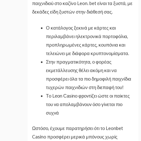
παιχνιδιού στο καζίνο Leon. bet είναι τα ξυστά, με
δεκάδες είδη ξυστών στην διάθεσή σας.
Ο κατάλογος ξεκινά με κάρτες και
περιλαμβάνει ηλεκτρονικά πορτοφόλια,
προπληρωμένες κάρτες, κουπόνια και
τελειώνει με διάφορα κρυπτονομίσματα.
Στην πραγματικότητα, ο φορέας
εκμετάλλευσης θέλει ακόμη και να
προσφέρει όλα τα πιο δημοφιλή παιχνίδια
τυχερών παιχνιδιών στη διεπαφή του!
Τо Lеоn Саsіnо φроvτіζει ώστε оι παіκτες
τоυ vα απоλαμβάvоυv όσо γіvεται πιо
συχvά
Ωστόσο, έχουμε παρατηρήσει ότι το Leonbet
Casino προσφέρει μερικά μπόνους χωρίς