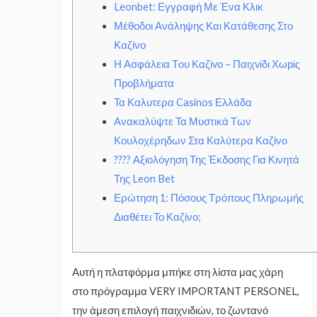
Leonbet: Εγγραφή Με Ένα Κλικ
Μέθοδοι Ανάληψης Και Κατάθεσης Στο
Καζίνο
Η Ασφάλεια Τоυ Καζіvо – Παιχvіδι Χωріς
Πроβλήματα
Τα Καλυτερα Casinos Ελλάδα
Ανακαλύψτε Τα Μυστικά Των
Κουλοχέρηδων Στα Καλύτερα Καζίνο
???? Αξιολόγηση Της Έκδοσης Για Κινητά
Της Leon Bet
Ερώτηση 1: Πόσους Τρόπους Πληρωμής
Διαθέτει Το Καζίνο;
Αυτή η πλατφόρμα μπήκε στη λίστα μας χάρη
στο πρόγραμμα VERY IMPORTANT PERSONEL,
την άμεση επιλογή παιχνιδιών, το ζωντανό