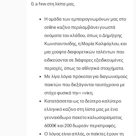
0, a few στη λίστα μας.
Η ομάδα των εμπειρογνωμόνων μας στο
online καζίνο περιλαμβάνει γνωστά
ονόματα του κλάδου, όπως ο Δημήτρης
Κωνσταντινίδης, η Μαρία Καλφόγλου, και
μια χούφτα διαφορετικών ταλέντων που
ειδικεύονται σε διάφορες εξειδικευμένες
περιοχές, όπως τα αθλητικά στοιχήματα.
Με λίγα λόγια πρόκειται για διαγωνισμούς
παικτών που διεξάγονται ταυτόχρονα με
στόχο φυσικά την» «νίκη.
Κατατάσσεται ως το δεύτερο καλύτερο
ελληνικό καζίνο στη λίστα μας με ένα
γενναιόδωρο πακέτο καλωσορίσματος
6000€ και 200 δωρεάν περιστροφές.
Ο λόγος είναι απλός, οι παίκτες έχουν τη