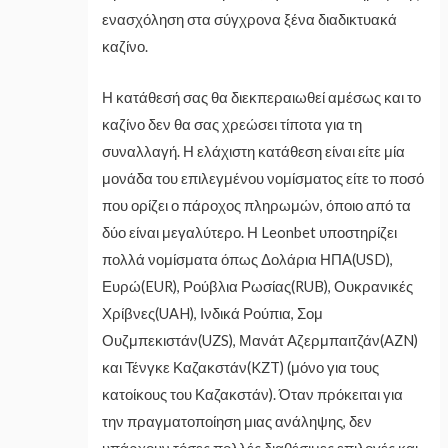
ενασχόληση στα σύγχρονα ξένα διαδικτυακά
καζίνο.
Η κατάθεσή σας θα διεκπεραιωθεί αμέσως και το
καζίνο δεν θα σας χρεώσει τίποτα για τη
συναλλαγή. Η ελάχιστη κατάθεση είναι είτε μία
μονάδα του επιλεγμένου νομίσματος είτε το ποσό
που ορίζει ο πάροχος πληρωμών, όποιο από τα
δύο είναι μεγαλύτερο. Η Leonbet υποστηρίζει
πολλά νομίσματα όπως Δολάρια ΗΠΑ(USD),
Ευρώ(EUR), Ρούβλια Ρωσίας(RUB), Ουκρανικές
Χρίβνες(UAH), Ινδικά Ρούπια, Σομ
Ουζμπεκιστάν(UZS), Μανάτ Αζερμπαιτζάν(AZN)
και Τένγκε Καζακστάν(KZT) (μόνο για τους
κατοίκους του Καζακστάν). Όταν πρόκειται για
την πραγματοποίηση μιας ανάληψης, δεν