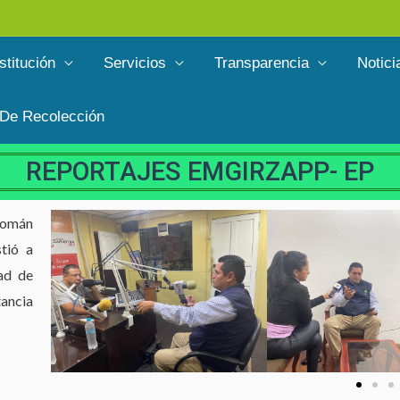
stitución
Servicios
Transparencia
Notici
 De Recolección
REPORTAJES EMGIRZAPP- EP
 Román
tió a
ad de
tancia