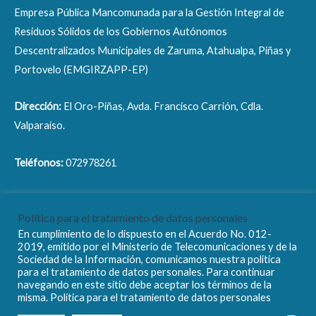
Empresa Pública Mancomunada para la Gestión Integral de
Residuos Sólidos de los Gobiernos Autónomos
Descentralizados Municipales de Zaruma, Atahualpa, Piñas y
Portovelo (EMGIRZAPP-EP)
Dirección:
El Oro-Piñas, Avda. Francisco Carrión, Cdla.
Valparaíso.
Teléfonos:
072978261
Correo electrónico:
info@emgirzapp.gob.ec
Política para el tratamiento de datos personales
En cumplimiento de lo dispuesto en el Acuerdo No. 012-
2019, emitido por el Ministerio de Telecomunicaciones y de la
Sociedad de la Información, comunicamos nuestra política
para el tratamiento de datos personales. Para continuar
navegando en este sitio debe aceptar los términos de la
Copyright © 2026 EMGIRZAPP - EP
misma. Política para el tratamiento de datos personales