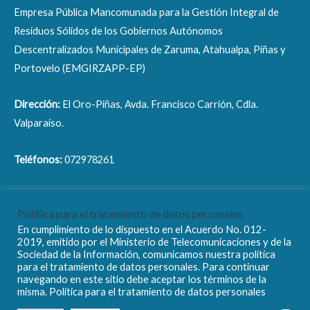
Empresa Pública Mancomunada para la Gestión Integral de
Residuos Sólidos de los Gobiernos Autónomos
Descentralizados Municipales de Zaruma, Atahualpa, Piñas y
Portovelo (EMGIRZAPP-EP)
Dirección:
El Oro-Piñas, Avda. Francisco Carrión, Cdla.
Valparaíso.
Teléfonos:
072978261
Correo electrónico:
info@emgirzapp.gob.ec
Política para el tratamiento de datos personales
En cumplimiento de lo dispuesto en el Acuerdo No. 012-
2019, emitido por el Ministerio de Telecomunicaciones y de la
Sociedad de la Información, comunicamos nuestra política
para el tratamiento de datos personales. Para continuar
navegando en este sitio debe aceptar los términos de la
Copyright © 2026 EMGIRZAPP - EP
misma. Política para el tratamiento de datos personales