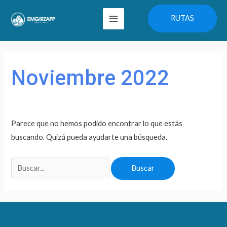
Ir
Main
RUTAS
al
Menu
contenido
Buscar
por:
Noviembre 2022
Parece que no hemos podido encontrar lo que estás
buscando. Quizá pueda ayudarte una búsqueda.