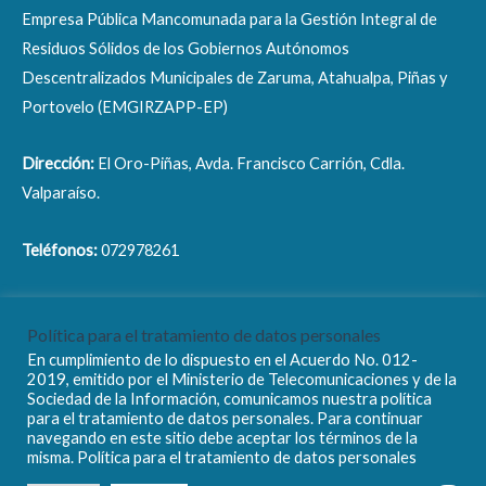
Empresa Pública Mancomunada para la Gestión Integral de
Residuos Sólidos de los Gobiernos Autónomos
Descentralizados Municipales de Zaruma, Atahualpa, Piñas y
Portovelo (EMGIRZAPP-EP)
Dirección:
El Oro-Piñas, Avda. Francisco Carrión, Cdla.
Valparaíso.
Teléfonos:
072978261
Correo electrónico:
info@emgirzapp.gob.ec
Política para el tratamiento de datos personales
En cumplimiento de lo dispuesto en el Acuerdo No. 012-
2019, emitido por el Ministerio de Telecomunicaciones y de la
Sociedad de la Información, comunicamos nuestra política
para el tratamiento de datos personales. Para continuar
navegando en este sitio debe aceptar los términos de la
Copyright © 2026 EMGIRZAPP - EP
misma. Política para el tratamiento de datos personales