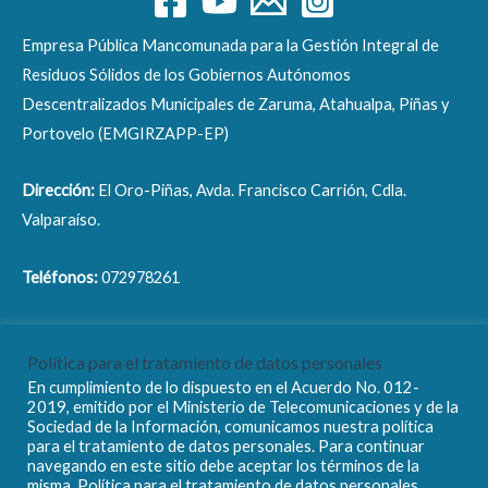
Empresa Pública Mancomunada para la Gestión Integral de
Residuos Sólidos de los Gobiernos Autónomos
Descentralizados Municipales de Zaruma, Atahualpa, Piñas y
Portovelo (EMGIRZAPP-EP)
Dirección:
El Oro-Piñas, Avda. Francisco Carrión, Cdla.
Valparaíso.
Teléfonos:
072978261
Correo electrónico:
info@emgirzapp.gob.ec
Política para el tratamiento de datos personales
En cumplimiento de lo dispuesto en el Acuerdo No. 012-
2019, emitido por el Ministerio de Telecomunicaciones y de la
Sociedad de la Información, comunicamos nuestra política
para el tratamiento de datos personales. Para continuar
navegando en este sitio debe aceptar los términos de la
Copyright © 2026 EMGIRZAPP - EP
misma. Política para el tratamiento de datos personales