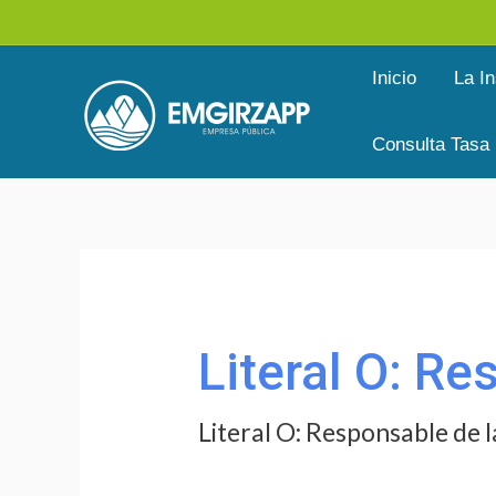
Ir
al
Inicio
La In
contenido
Consulta Tasa
Buscar
por:
Literal O: R
Literal O: Responsable de