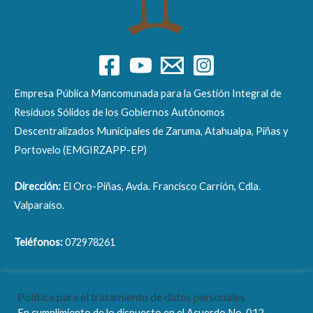
Empresa Pública Mancomunada para la Gestión Integral de
Residuos Sólidos de los Gobiernos Autónomos
Descentralizados Municipales de Zaruma, Atahualpa, Piñas y
Portovelo (EMGIRZAPP-EP)
Dirección:
El Oro-Piñas, Avda. Francisco Carrión, Cdla.
Valparaíso.
Teléfonos:
072978261
Correo electrónico:
info@emgirzapp.gob.ec
Política para el tratamiento de datos personales
En cumplimiento de lo dispuesto en el Acuerdo No. 012-