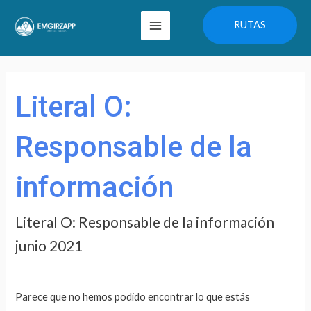
Ir
Main
RUTAS
al
Menu
contenido
Buscar
por:
Literal O:
Responsable de la
información
Literal O: Responsable de la información
junio 2021
Parece que no hemos podido encontrar lo que estás