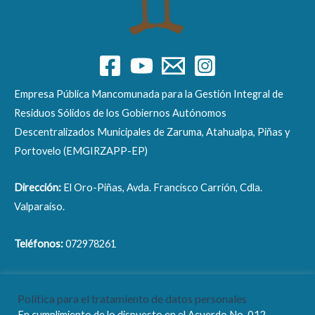
Empresa Pública Mancomunada para la Gestión Integral de
Residuos Sólidos de los Gobiernos Autónomos
Descentralizados Municipales de Zaruma, Atahualpa, Piñas y
Portovelo (EMGIRZAPP-EP)
Dirección:
El Oro-Piñas, Avda. Francisco Carrión, Cdla.
Valparaíso.
Teléfonos:
072978261
Correo electrónico:
info@emgirzapp.gob.ec
Política para el tratamiento de datos personales
En cumplimiento de lo dispuesto en el Acuerdo No. 012-