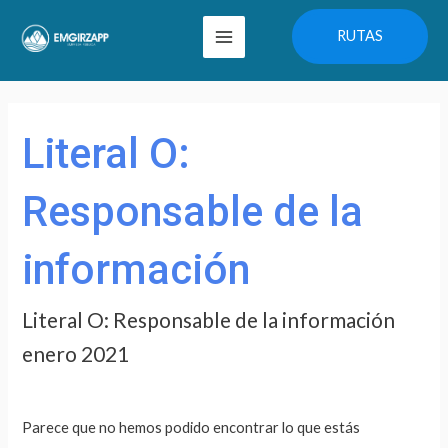
Ir
Main
RUTAS
al
Menu
contenido
Buscar
por:
Literal O:
Responsable de la
información
Literal O: Responsable de la información
enero 2021
Parece que no hemos podido encontrar lo que estás