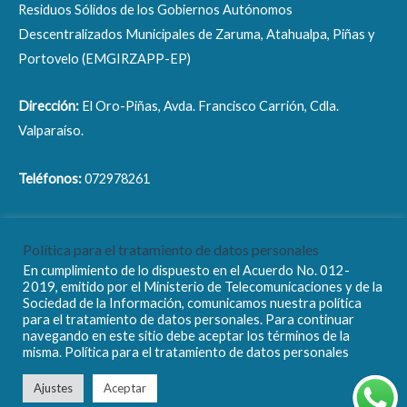
Residuos Sólidos de los Gobiernos Autónomos
Descentralizados Municipales de Zaruma, Atahualpa, Piñas y
Portovelo (EMGIRZAPP-EP)
Dirección:
El Oro-Piñas, Avda. Francisco Carrión, Cdla.
Valparaíso.
Teléfonos:
072978261
Correo electrónico:
info@emgirzapp.gob.ec
Política para el tratamiento de datos personales
En cumplimiento de lo dispuesto en el Acuerdo No. 012-
2019, emitido por el Ministerio de Telecomunicaciones y de la
Sociedad de la Información, comunicamos nuestra política
para el tratamiento de datos personales. Para continuar
navegando en este sitio debe aceptar los términos de la
Copyright © 2026 EMGIRZAPP - EP
misma. Política para el tratamiento de datos personales
Ajustes
Aceptar