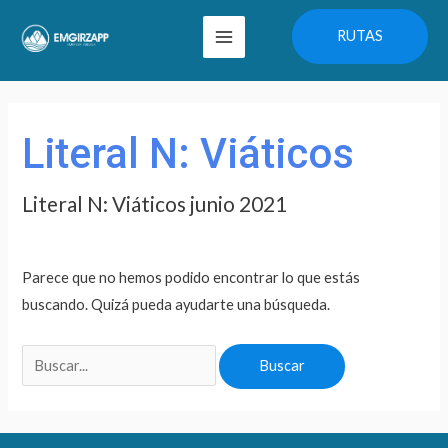
Ir
Main
RUTAS
al
Menu
contenido
Buscar
por:
Literal N: Viáticos
Literal N: Viáticos junio 2021
Parece que no hemos podido encontrar lo que estás
buscando. Quizá pueda ayudarte una búsqueda.