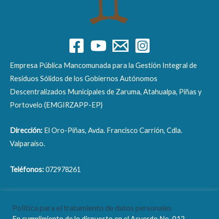
Empresa Pública Mancomunada para la Gestión Integral de
Residuos Sólidos de los Gobiernos Autónomos
Descentralizados Municipales de Zaruma, Atahualpa, Piñas y
Portovelo (EMGIRZAPP-EP)
Dirección:
El Oro-Piñas, Avda. Francisco Carrión, Cdla.
Valparaíso.
Teléfonos:
072978261
Correo electrónico:
info@emgirzapp.gob.ec
Política para el tratamiento de datos personales
En cumplimiento de lo dispuesto en el Acuerdo No. 012-