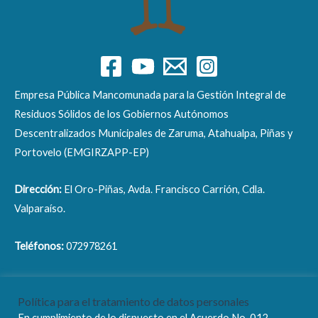
Empresa Pública Mancomunada para la Gestión Integral de
Residuos Sólidos de los Gobiernos Autónomos
Descentralizados Municipales de Zaruma, Atahualpa, Piñas y
Portovelo (EMGIRZAPP-EP)
Dirección:
El Oro-Piñas, Avda. Francisco Carrión, Cdla.
Valparaíso.
Teléfonos:
072978261
Correo electrónico:
info@emgirzapp.gob.ec
Política para el tratamiento de datos personales
En cumplimiento de lo dispuesto en el Acuerdo No. 012-