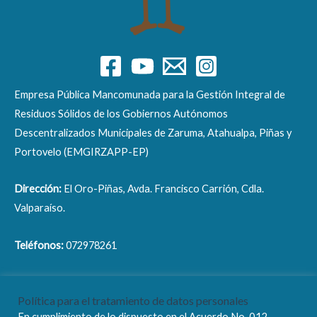
Empresa Pública Mancomunada para la Gestión Integral de
Residuos Sólidos de los Gobiernos Autónomos
Descentralizados Municipales de Zaruma, Atahualpa, Piñas y
Portovelo (EMGIRZAPP-EP)
Dirección:
El Oro-Piñas, Avda. Francisco Carrión, Cdla.
Valparaíso.
Teléfonos:
072978261
Correo electrónico:
info@emgirzapp.gob.ec
Política para el tratamiento de datos personales
En cumplimiento de lo dispuesto en el Acuerdo No. 012-