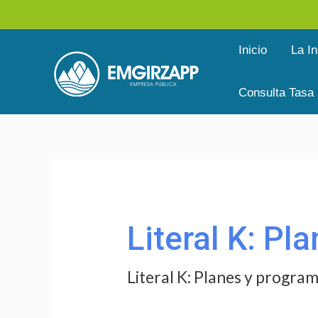
Ir
al
Inicio
La In
contenido
Consulta Tasa
Buscar
por:
Literal K: Pl
Literal K: Planes y progra