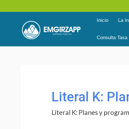
Ir
al
Inicio
La In
contenido
Consulta Tasa
Buscar
por:
Literal K: Pl
Literal K: Planes y program