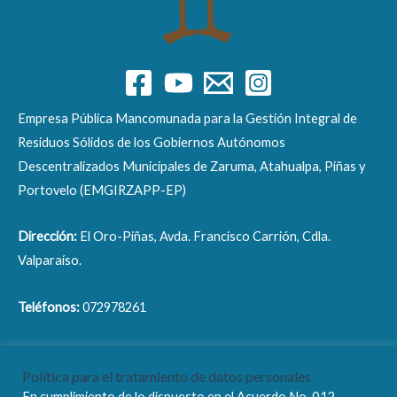
Empresa Pública Mancomunada para la Gestión Integral de
Residuos Sólidos de los Gobiernos Autónomos
Descentralizados Municipales de Zaruma, Atahualpa, Piñas y
Portovelo (EMGIRZAPP-EP)
Dirección:
El Oro-Piñas, Avda. Francisco Carrión, Cdla.
Valparaíso.
Teléfonos:
072978261
Correo electrónico:
info@emgirzapp.gob.ec
Política para el tratamiento de datos personales
En cumplimiento de lo dispuesto en el Acuerdo No. 012-