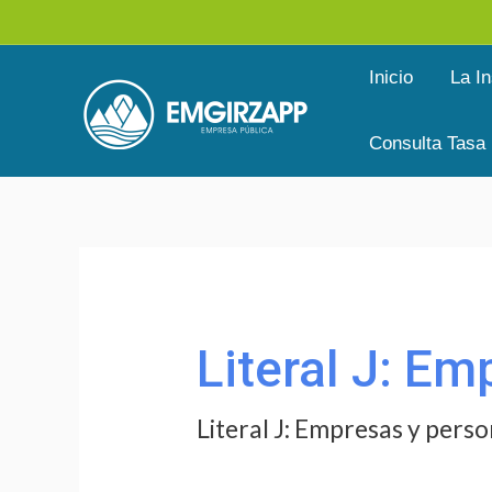
Ir
al
Inicio
La In
contenido
Consulta Tasa
Buscar
por:
Literal J: E
Literal J: Empresas y per