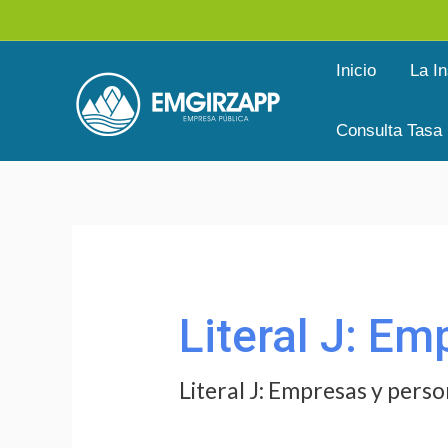
Ir
al
Inicio
La In
contenido
Consulta Tasa
Buscar
por:
Literal J: E
Literal J: Empresas y per