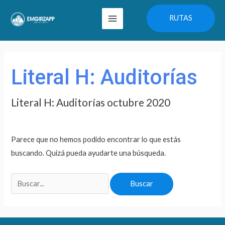
Ir
Main
RUTAS
al
Menu
contenido
Buscar
por:
Literal H: Auditorías
Literal H: Auditorías octubre 2020
Parece que no hemos podido encontrar lo que estás
buscando. Quizá pueda ayudarte una búsqueda.