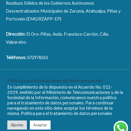
Residuos Sólidos de los Gobiernos Autónomos
Descentralizados Municipales de Zaruma, Atahualpa, Piñas y
Portovelo (EMGIRZAPP-EP)
Dirección:
El Oro-Piñas, Avda. Francisco Carrión, Cdla.
Valparaíso.
Teléfonos:
072978261
Correo electrónico:
info@emgirzapp.gob.ec
Política para el tratamiento de datos personales
En cumplimiento de lo dispuesto en el Acuerdo No. 012-
2019, emitido por el Ministerio de Telecomunicaciones y de la
Sociedad de la Información, comunicamos nuestra política
para el tratamiento de datos personales. Para continuar
navegando en este sitio debe aceptar los términos de la
Copyright © 2026 EMGIRZAPP - EP
misma. Política para el tratamiento de datos personales
Ajustes
Aceptar