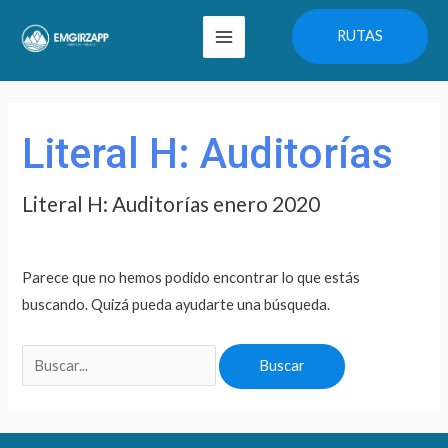
Ir
Main
RUTAS
al
Menu
contenido
Buscar
por:
Literal H: Auditorías
Literal H: Auditorías enero 2020
Parece que no hemos podido encontrar lo que estás
buscando. Quizá pueda ayudarte una búsqueda.