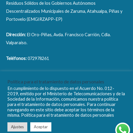
Residuos Sólidos de los Gobiernos Autónomos
Descentralizados Municipales de Zaruma, Atahualpa, Piñas y
Portovelo (EMGIRZAPP-EP)
Dirección:
El Oro-Piñas, Avda. Francisco Carrión, Cdla.
Valparaíso.
Teléfonos:
072978261
Correo electrónico:
info@emgirzapp.gob.ec
Política para el tratamiento de datos personales
En cumplimiento de lo dispuesto en el Acuerdo No. 012-
2019, emitido por el Ministerio de Telecomunicaciones y de la
Sociedad de la Información, comunicamos nuestra política
para el tratamiento de datos personales. Para continuar
navegando en este sitio debe aceptar los términos de la
Copyright © 2026 EMGIRZAPP - EP
misma. Política para el tratamiento de datos personales
Ajustes
Aceptar