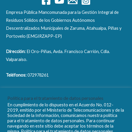
Empresa Pública Mancomunada para la Gestión Integral de
Residuos Sólidos de los Gobiernos Autónomos
Descentralizados Municipales de Zaruma, Atahualpa, Piñas y
Portovelo (EMGIRZAPP-EP)
Dirección:
El Oro-Piñas, Avda. Francisco Carrión, Cdla.
Valparaíso.
Teléfonos:
072978261
Correo electrónico:
info@emgirzapp.gob.ec
Política para el tratamiento de datos personales
En cumplimiento de lo dispuesto en el Acuerdo No. 012-
2019, emitido por el Ministerio de Telecomunicaciones y de la
Sociedad de la Información, comunicamos nuestra política
para el tratamiento de datos personales. Para continuar
navegando en este sitio debe aceptar los términos de la
Copyright © 2026 EMGIRZAPP - EP
misma. Política para el tratamiento de datos personales