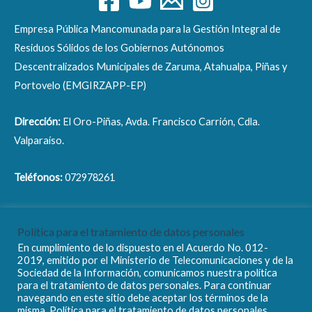
Empresa Pública Mancomunada para la Gestión Integral de
Residuos Sólidos de los Gobiernos Autónomos
Descentralizados Municipales de Zaruma, Atahualpa, Piñas y
Portovelo (EMGIRZAPP-EP)
Dirección:
El Oro-Piñas, Avda. Francisco Carrión, Cdla.
Valparaíso.
Teléfonos:
072978261
Correo electrónico:
info@emgirzapp.gob.ec
Política para el tratamiento de datos personales
En cumplimiento de lo dispuesto en el Acuerdo No. 012-
2019, emitido por el Ministerio de Telecomunicaciones y de la
Sociedad de la Información, comunicamos nuestra política
para el tratamiento de datos personales. Para continuar
navegando en este sitio debe aceptar los términos de la
Copyright © 2026 EMGIRZAPP - EP
misma. Política para el tratamiento de datos personales