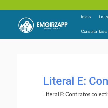
Ir
al
Inicio
La In
contenido
Consulta Tasa
Buscar
por:
Literal E: Co
Literal E: Contratos colect