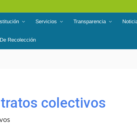
stitución
Servicios
Transparencia
Notici
 De Recolección
ntratos colectivos
ivos