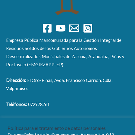
Empresa Pública Mancomunada para la Gestión Integral de
Residuos Sólidos de los Gobiernos Autónomos
Descentralizados Municipales de Zaruma, Atahualpa, Piñas y
Portovelo (EMGIRZAPP-EP)
Dirección:
El Oro-Piñas, Avda. Francisco Carrión, Cdla.
Valparaíso.
Teléfonos:
072978261
Correo electrónico:
info@emgirzapp.gob.ec
Política para el tratamiento de datos personales
En cumplimiento de lo dispuesto en el Acuerdo No. 012-