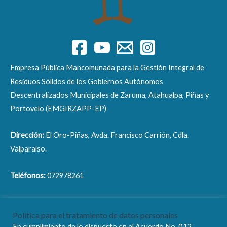
Empresa Pública Mancomunada para la Gestión Integral de
Residuos Sólidos de los Gobiernos Autónomos
Descentralizados Municipales de Zaruma, Atahualpa, Piñas y
Portovelo (EMGIRZAPP-EP)
Dirección:
El Oro-Piñas, Avda. Francisco Carrión, Cdla.
Valparaíso.
Teléfonos:
072978261
Correo electrónico:
info@emgirzapp.gob.ec
Política para el tratamiento de datos personales
En cumplimiento de lo dispuesto en el Acuerdo No. 012-