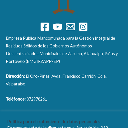
Empresa Pública Mancomunada para la Gestión Integral de
Residuos Sólidos de los Gobiernos Autónomos
Descentralizados Municipales de Zaruma, Atahualpa, Piñas y
Portovelo (EMGIRZAPP-EP)
Dirección:
El Oro-Piñas, Avda. Francisco Carrión, Cdla.
Valparaíso.
Teléfonos:
072978261
Correo electrónico:
info@emgirzapp.gob.ec
Política para el tratamiento de datos personales
En cumplimiento de lo dispuesto en el Acuerdo No. 012-