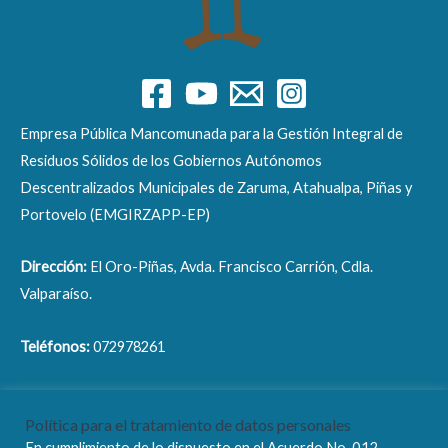
Empresa Pública Mancomunada para la Gestión Integral de
Residuos Sólidos de los Gobiernos Autónomos
Descentralizados Municipales de Zaruma, Atahualpa, Piñas y
Portovelo (EMGIRZAPP-EP)
Dirección:
El Oro-Piñas, Avda. Francisco Carrión, Cdla.
Valparaíso.
Teléfonos:
072978261
Correo electrónico:
info@emgirzapp.gob.ec
Política para el tratamiento de datos personales
En cumplimiento de lo dispuesto en el Acuerdo No. 012-