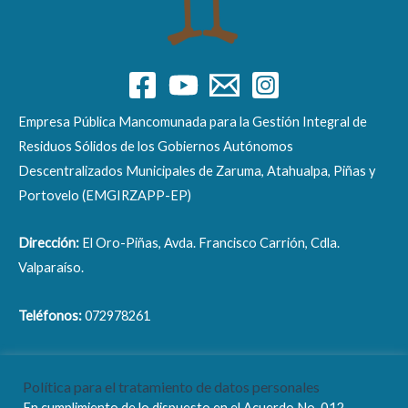
Empresa Pública Mancomunada para la Gestión Integral de
Residuos Sólidos de los Gobiernos Autónomos
Descentralizados Municipales de Zaruma, Atahualpa, Piñas y
Portovelo (EMGIRZAPP-EP)
Dirección:
El Oro-Piñas, Avda. Francisco Carrión, Cdla.
Valparaíso.
Teléfonos:
072978261
Correo electrónico:
info@emgirzapp.gob.ec
Política para el tratamiento de datos personales
En cumplimiento de lo dispuesto en el Acuerdo No. 012-