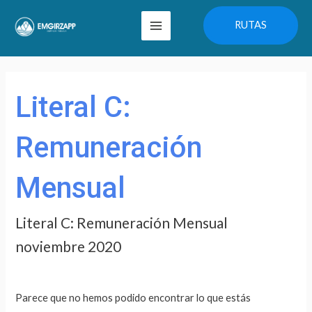
Ir
Main
RUTAS
al
Menu
contenido
Buscar
por:
Literal C:
Remuneración
Mensual
Literal C: Remuneración Mensual
noviembre 2020
Parece que no hemos podido encontrar lo que estás