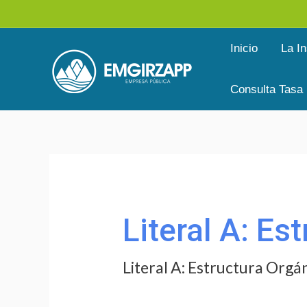
Ir
al
Inicio
La In
contenido
Consulta Tasa
Buscar
por:
Literal A: Es
Literal A: Estructura Orgá