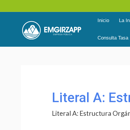
Ir
al
Inicio
La In
contenido
Consulta Tasa
Buscar
por:
Literal A: Es
Literal A: Estructura Orgá