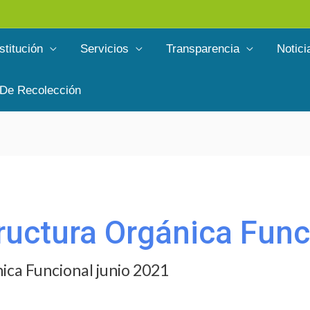
stitución
Servicios
Transparencia
Notici
 De Recolección
tructura Orgánica Func
nica Funcional junio 2021