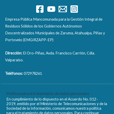
Empresa Pública Mancomunada para la Gestión Integral de
Residuos Sólidos de los Gobiernos Autónomos
Descentralizados Municipales de Zaruma, Atahualpa, Piñas y
Portovelo (EMGIRZAPP-EP)
Dirección:
El Oro-Piñas, Avda. Francisco Carrión, Cdla.
Valparaíso.
Teléfonos:
072978261
Correo electrónico:
info@emgirzapp.gob.ec
Política para el tratamiento de datos personales
En cumplimiento de lo dispuesto en el Acuerdo No. 012-
2019, emitido por el Ministerio de Telecomunicaciones y de la
Sociedad de la Información, comunicamos nuestra política
para el tratamiento de datos personales. Para continuar